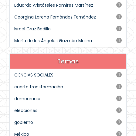
Eduardo Aristóteles Ramírez Martínez
1
Georgina Lorena Fernández Fernández
1
Israel Cruz Badillo
1
María de los Ángeles Guzmán Molina
1
Temas
CIENCIAS SOCIALES
1
cuarta transformación
1
democracia
1
elecciones
1
gobierno
1
México
1