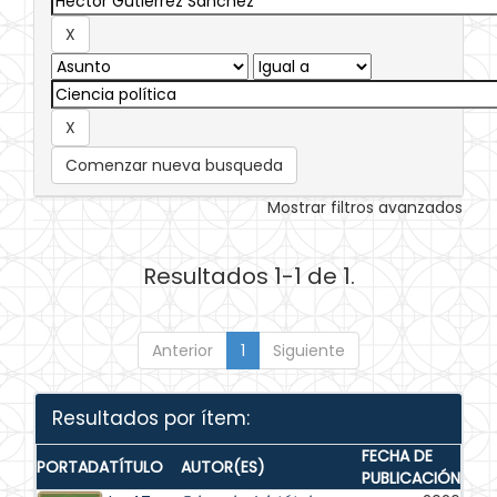
Comenzar nueva busqueda
Mostrar filtros avanzados
Resultados 1-1 de 1.
Anterior
1
Siguiente
Resultados por ítem:
FECHA DE
PORTADA
TÍTULO
AUTOR(ES)
PUBLICACIÓN