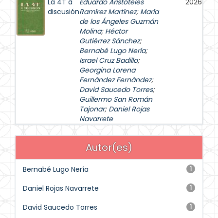
La 4T a
Eduardo Aristóteles
2026
discusión
Ramírez Martínez
;
María
de los Ángeles Guzmán
Molina
;
Héctor
Gutiérrez Sánchez
;
Bernabé Lugo Nería
;
Israel Cruz Badillo
;
Georgina Lorena
Fernández Fernández
;
David Saucedo Torres
;
Guillermo San Román
Tajonar
;
Daniel Rojas
Navarrete
Autor(es)
Bernabé Lugo Nería
1
Daniel Rojas Navarrete
1
David Saucedo Torres
1