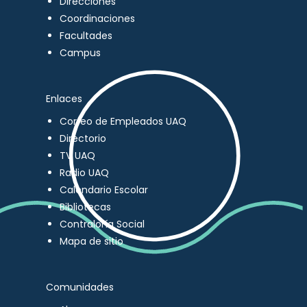
Direcciones
Coordinaciones
Facultades
Campus
Enlaces
Correo de Empleados UAQ
Directorio
TV UAQ
Radio UAQ
Calendario Escolar
Bibliotecas
Contraloría Social
Mapa de sitio
Comunidades