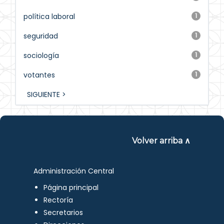
política laboral
1
seguridad
1
sociología
1
votantes
1
SIGUIENTE >
Volver arriba ∧
Administración Central
Página principal
Rectoría
Secretarios