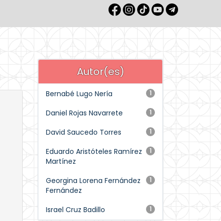
Autor(es)
Bernabé Lugo Nería
1
Daniel Rojas Navarrete
1
David Saucedo Torres
1
Eduardo Aristóteles Ramírez
1
Martínez
Georgina Lorena Fernández
1
Fernández
Israel Cruz Badillo
1