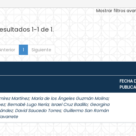
Mostrar filtros av
esultados 1-1 de 1.
Anterior
1
Siguiente
FECHA 
PUBLIC
mírez Martínez
;
María de los Ángeles Guzmán Molina
;
hez
;
Bernabé Lugo Nería
;
Israel Cruz Badillo
;
Georgina
nández
;
David Saucedo Torres
;
Guillermo San Román
Navarrete