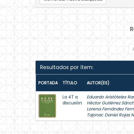
R
Resultados por ítem:
PORTADA
TÍTULO
AUTOR(ES)
La 4T a
Eduardo Aristóteles Ra
discusión
Héctor Gutiérrez Sánc
Lorena Fernández Fer
Tajonar
;
Daniel Rojas 