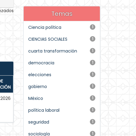
anzados
Temas
Ciencia política
1
CIENCIAS SOCIALES
1
cuarta transformación
1
democracia
1
elecciones
1
DE
gobierno
1
ACIÓN
2026
México
1
política laboral
1
seguridad
1
sociología
1