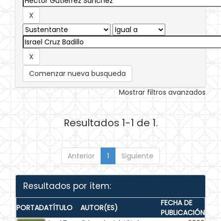
Comenzar nueva busqueda
Mostrar filtros avanzados
Resultados 1-1 de 1.
Anterior
1
Siguiente
Resultados por ítem:
FECHA DE
PORTADA
TÍTULO
AUTOR(ES)
PUBLICACIÓN