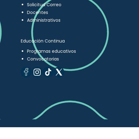
Solicitud Correo
Docentes
Administrativos
Educación Continua
Programas educativos
Convocatorias