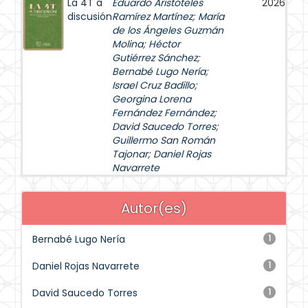
La 4T a
Eduardo Aristóteles
2026
discusión
Ramírez Martínez
;
María
de los Ángeles Guzmán
Molina
;
Héctor
Gutiérrez Sánchez
;
Bernabé Lugo Nería
;
Israel Cruz Badillo
;
Georgina Lorena
Fernández Fernández
;
David Saucedo Torres
;
Guillermo San Román
Tajonar
;
Daniel Rojas
Navarrete
Autor(es)
Bernabé Lugo Nería
1
Daniel Rojas Navarrete
1
David Saucedo Torres
1