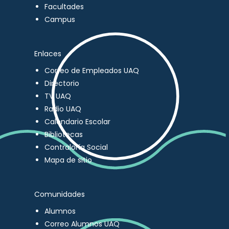
Facultades
Campus
Enlaces
Correo de Empleados UAQ
Directorio
TV UAQ
Radio UAQ
Calendario Escolar
Bibliotecas
Contraloría Social
Mapa de sitio
Comunidades
Alumnos
Correo Alumnos UAQ