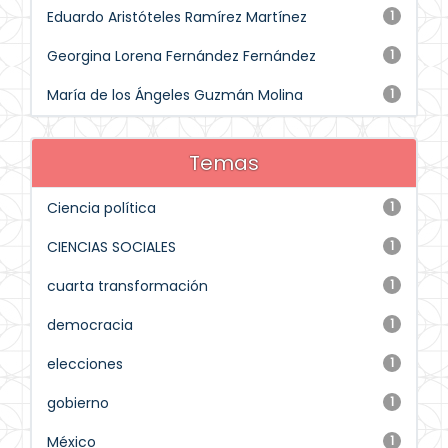
Eduardo Aristóteles Ramírez Martínez
1
Georgina Lorena Fernández Fernández
1
María de los Ángeles Guzmán Molina
1
Temas
Ciencia política
1
CIENCIAS SOCIALES
1
cuarta transformación
1
democracia
1
elecciones
1
gobierno
1
México
1