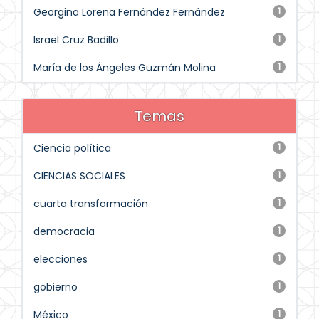
Georgina Lorena Fernández Fernández
1
Israel Cruz Badillo
1
María de los Ángeles Guzmán Molina
1
Temas
Ciencia política
1
CIENCIAS SOCIALES
1
cuarta transformación
1
democracia
1
elecciones
1
gobierno
1
México
1