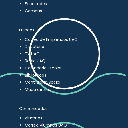
Facultades
Campus
Enlaces
Correo de Empleados UAQ
Directorio
TV UAQ
Radio UAQ
Calendario Escolar
Bibliotecas
Contraloría Social
Mapa de sitio
Comunidades
Alumnos
Correo Alumnos UAQ