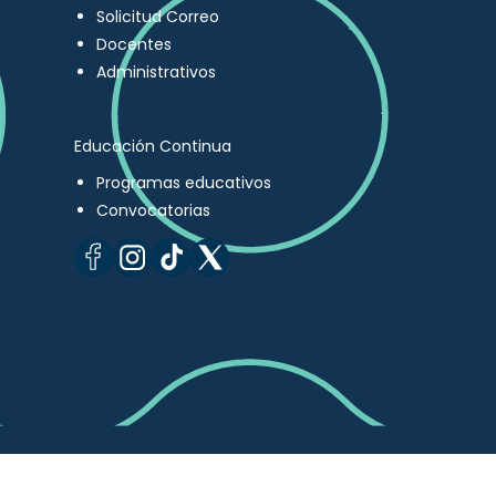
Solicitud Correo
Docentes
Administrativos
Educación Continua
Programas educativos
Convocatorias