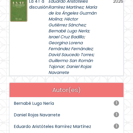
La 4T a
Eduardo Aristóteles
2026
discusión
Ramírez Martínez
;
María
de los Ángeles Guzmán
Molina
;
Héctor
Gutiérrez Sánchez
;
Bernabé Lugo Nería
;
Israel Cruz Badillo
;
Georgina Lorena
Fernández Fernández
;
David Saucedo Torres
;
Guillermo San Román
Tajonar
;
Daniel Rojas
Navarrete
Autor(es)
Bernabé Lugo Nería
1
Daniel Rojas Navarrete
1
Eduardo Aristóteles Ramírez Martínez
1