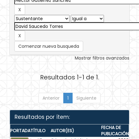
Comenzar nueva busqueda
Mostrar filtros avanzados
Resultados 1-1 de 1.
Anterior
1
Siguiente
Resultados por ítem:
FECHA DE
PORTADA
TÍTULO
AUTOR(ES)
PUBLICACIÓN