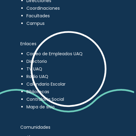
Direcciones
Coordinaciones
Facultades
Campus
Enlaces
Correo de Empleados UAQ
Directorio
TV UAQ
Radio UAQ
Calendario Escolar
Bibliotecas
Contraloría Social
Mapa de sitio
Comunidades