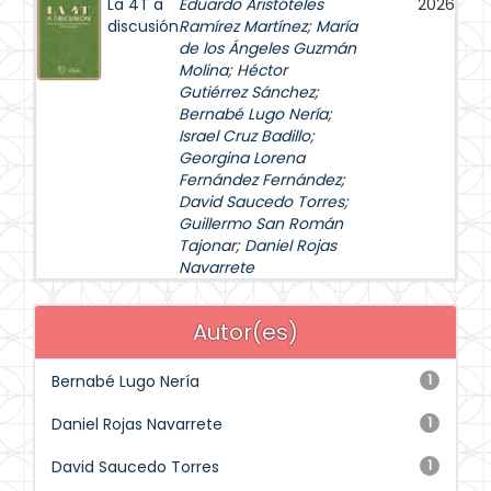
La 4T a
Eduardo Aristóteles
2026
discusión
Ramírez Martínez
;
María
de los Ángeles Guzmán
Molina
;
Héctor
Gutiérrez Sánchez
;
Bernabé Lugo Nería
;
Israel Cruz Badillo
;
Georgina Lorena
Fernández Fernández
;
David Saucedo Torres
;
Guillermo San Román
Tajonar
;
Daniel Rojas
Navarrete
Autor(es)
Bernabé Lugo Nería
1
Daniel Rojas Navarrete
1
David Saucedo Torres
1