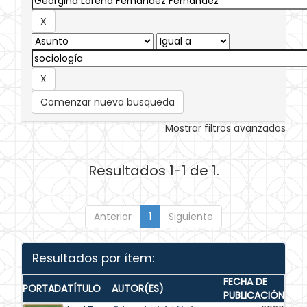
Comenzar nueva busqueda
Mostrar filtros avanzados
Resultados 1-1 de 1.
Anterior
1
Siguiente
Resultados por ítem:
FECHA DE
PORTADA
TÍTULO
AUTOR(ES)
PUBLICACIÓN