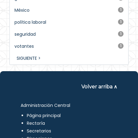
México
1
política laboral
1
seguridad
1
votantes
1
SIGUIENTE >
Volver arriba ∧
Administración Central
Página principal
Rectoría
Secretarios