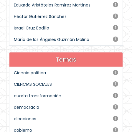
Eduardo Aristóteles Ramírez Martínez
1
Héctor Gutiérrez Sánchez
1
Israel Cruz Badillo
1
María de los Ángeles Guzmán Molina
1
Temas
Ciencia política
1
CIENCIAS SOCIALES
1
cuarta transformación
1
democracia
1
elecciones
1
gobierno
1