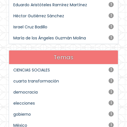
Eduardo Aristóteles Ramírez Martínez
1
Héctor Gutiérrez Sánchez
1
Israel Cruz Badillo
1
María de los Ángeles Guzmán Molina
1
Temas
CIENCIAS SOCIALES
1
cuarta transformación
1
democracia
1
elecciones
1
gobierno
1
México
1