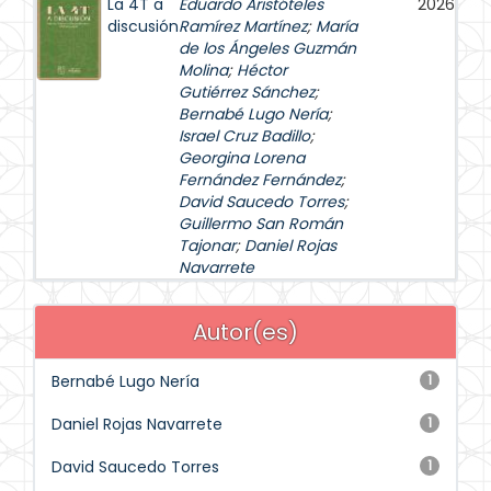
La 4T a
Eduardo Aristóteles
2026
discusión
Ramírez Martínez
;
María
de los Ángeles Guzmán
Molina
;
Héctor
Gutiérrez Sánchez
;
Bernabé Lugo Nería
;
Israel Cruz Badillo
;
Georgina Lorena
Fernández Fernández
;
David Saucedo Torres
;
Guillermo San Román
Tajonar
;
Daniel Rojas
Navarrete
Autor(es)
Bernabé Lugo Nería
1
Daniel Rojas Navarrete
1
David Saucedo Torres
1