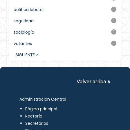
política laboral
1
seguridad
1
sociología
1
votantes
1
SIGUIENTE >
Volver arriba ∧
Administración Central
Página principal
Rectoría
Secretarios