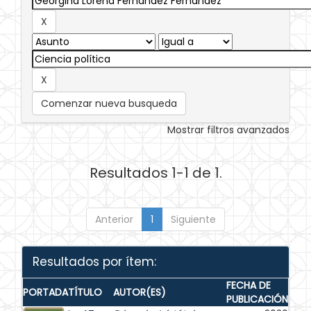
Comenzar nueva busqueda
Mostrar filtros avanzados
Resultados 1-1 de 1.
Anterior
1
Siguiente
Resultados por ítem:
FECHA DE
PORTADA
TÍTULO
AUTOR(ES)
PUBLICACIÓN