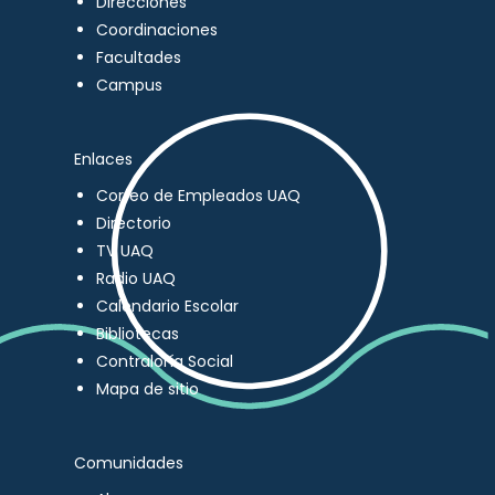
Direcciones
Coordinaciones
Facultades
Campus
Enlaces
Correo de Empleados UAQ
Directorio
TV UAQ
Radio UAQ
Calendario Escolar
Bibliotecas
Contraloría Social
Mapa de sitio
Comunidades