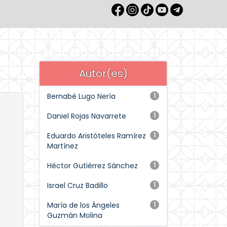
Autor(es)
Bernabé Lugo Nería
1
Daniel Rojas Navarrete
1
Eduardo Aristóteles Ramírez
1
Martínez
Héctor Gutiérrez Sánchez
1
Israel Cruz Badillo
1
María de los Ángeles
1
Guzmán Molina