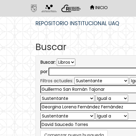
INICIO
Skip
REPOSITORIO INSTITUCIONAL UAQ
navigation
Buscar
Buscar:
por
Filtros actuales:
Comenzar nueva busqueda