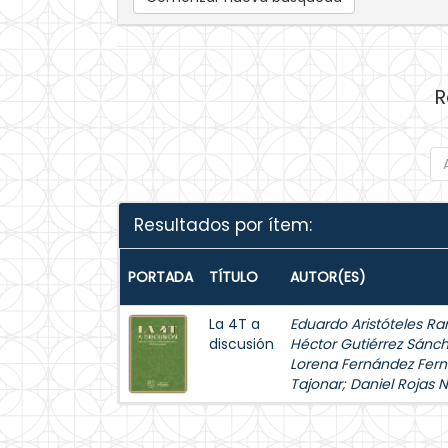
R
Resultados por ítem:
PORTADA
TÍTULO
AUTOR(ES)
La 4T a
Eduardo Aristóteles Ra
discusión
Héctor Gutiérrez Sánc
Lorena Fernández Fer
Tajonar
;
Daniel Rojas 