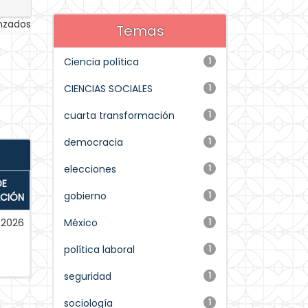
anzados
Temas
Ciencia política
1
CIENCIAS SOCIALES
1
cuarta transformación
1
democracia
1
elecciones
1
DE
gobierno
1
ACIÓN
2026
México
1
política laboral
1
seguridad
1
sociología
1