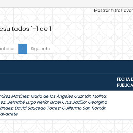
Mostrar filtros av
esultados 1-1 de 1.
Anterior
1
Siguiente
FECHA 
PUBLIC
mírez Martínez
;
María de los Ángeles Guzmán Molina
;
hez
;
Bernabé Lugo Nería
;
Israel Cruz Badillo
;
Georgina
nández
;
David Saucedo Torres
;
Guillermo San Román
Navarrete