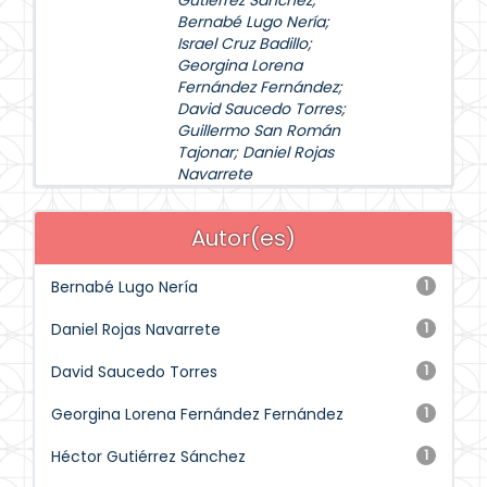
Gutiérrez Sánchez
;
Bernabé Lugo Nería
;
Israel Cruz Badillo
;
Georgina Lorena
Fernández Fernández
;
David Saucedo Torres
;
Guillermo San Román
Tajonar
;
Daniel Rojas
Navarrete
Autor(es)
Bernabé Lugo Nería
1
Daniel Rojas Navarrete
1
David Saucedo Torres
1
Georgina Lorena Fernández Fernández
1
Héctor Gutiérrez Sánchez
1