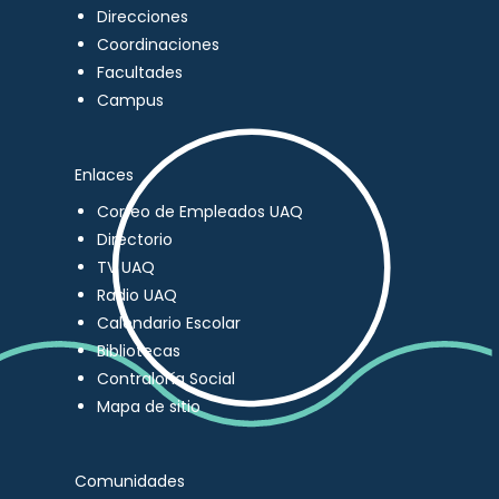
Direcciones
Coordinaciones
Facultades
Campus
Enlaces
Correo de Empleados UAQ
Directorio
TV UAQ
Radio UAQ
Calendario Escolar
Bibliotecas
Contraloría Social
Mapa de sitio
Comunidades