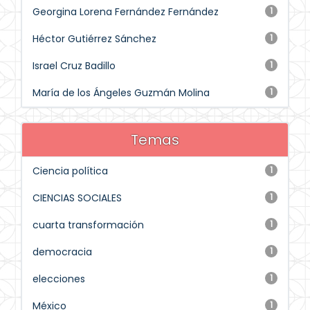
Georgina Lorena Fernández Fernández
1
Héctor Gutiérrez Sánchez
1
Israel Cruz Badillo
1
María de los Ángeles Guzmán Molina
1
Temas
Ciencia política
1
CIENCIAS SOCIALES
1
cuarta transformación
1
democracia
1
elecciones
1
México
1