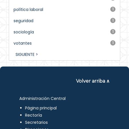
política laboral
1
seguridad
1
sociología
1
votantes
1
SIGUIENTE >
Volver arriba ∧
Administración Central
Página principal
Rectoría
Secretarios