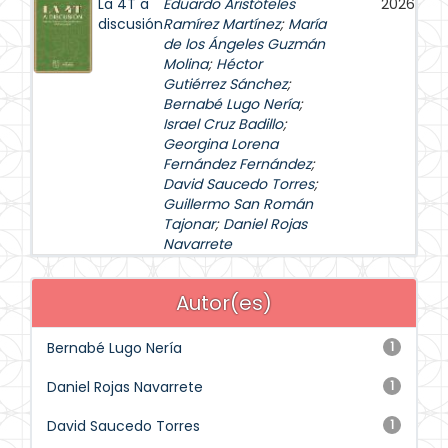
La 4T a
Eduardo Aristóteles
2026
discusión
Ramírez Martínez
;
María
de los Ángeles Guzmán
Molina
;
Héctor
Gutiérrez Sánchez
;
Bernabé Lugo Nería
;
Israel Cruz Badillo
;
Georgina Lorena
Fernández Fernández
;
David Saucedo Torres
;
Guillermo San Román
Tajonar
;
Daniel Rojas
Navarrete
Autor(es)
Bernabé Lugo Nería
1
Daniel Rojas Navarrete
1
David Saucedo Torres
1