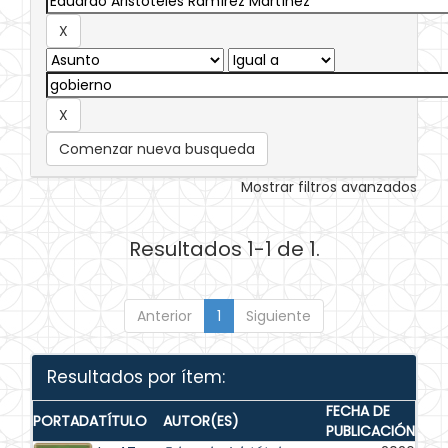
Comenzar nueva busqueda
Mostrar filtros avanzados
Resultados 1-1 de 1.
Anterior
1
Siguiente
Resultados por ítem:
FECHA DE
PORTADA
TÍTULO
AUTOR(ES)
PUBLICACIÓN