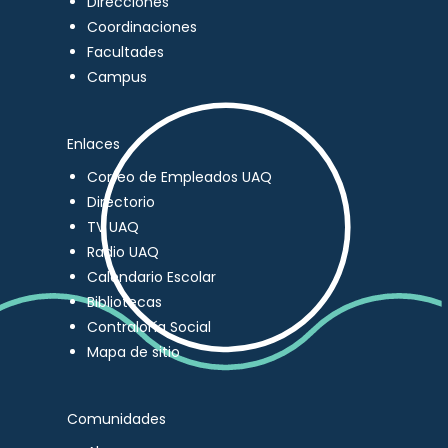
Direcciones
Coordinaciones
Facultades
Campus
Enlaces
Correo de Empleados UAQ
Directorio
TV UAQ
Radio UAQ
Calendario Escolar
Bibliotecas
Contraloría Social
Mapa de sitio
Comunidades