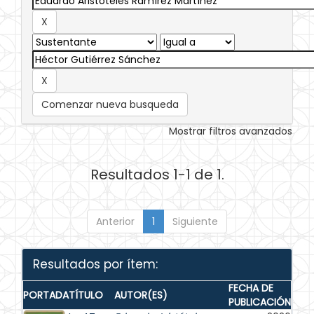
Comenzar nueva busqueda
Mostrar filtros avanzados
Resultados 1-1 de 1.
Anterior
1
Siguiente
Resultados por ítem:
FECHA DE
PORTADA
TÍTULO
AUTOR(ES)
PUBLICACIÓN