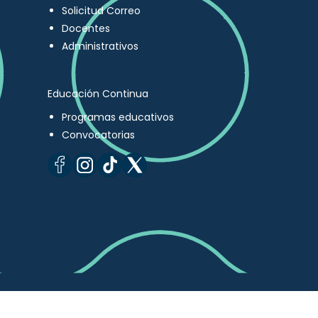
Solicitud Correo
Docentes
Administrativos
Educación Continua
Programas educativos
Convocatorias