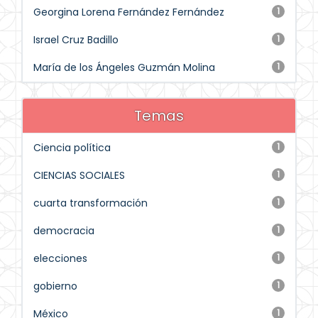
Georgina Lorena Fernández Fernández
1
Israel Cruz Badillo
1
María de los Ángeles Guzmán Molina
1
Temas
Ciencia política
1
CIENCIAS SOCIALES
1
cuarta transformación
1
democracia
1
elecciones
1
gobierno
1
México
1