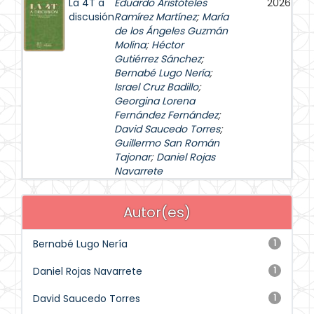
La 4T a
Eduardo Aristóteles
2026
discusión
Ramírez Martínez
;
María
de los Ángeles Guzmán
Molina
;
Héctor
Gutiérrez Sánchez
;
Bernabé Lugo Nería
;
Israel Cruz Badillo
;
Georgina Lorena
Fernández Fernández
;
David Saucedo Torres
;
Guillermo San Román
Tajonar
;
Daniel Rojas
Navarrete
Autor(es)
Bernabé Lugo Nería
1
Daniel Rojas Navarrete
1
David Saucedo Torres
1