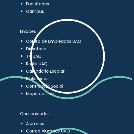
Facultades
Campus
Enlaces
Correo de Empleados UAQ
Directorio
TV UAQ
Radio UAQ
Calendario Escolar
Bibliotecas
Contraloría Social
Mapa de sitio
Comunidades
Alumnos
Correo Alumnos UAQ