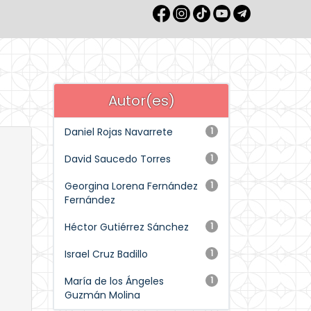
Autor(es)
Daniel Rojas Navarrete
1
David Saucedo Torres
1
Georgina Lorena Fernández
1
Fernández
Héctor Gutiérrez Sánchez
1
Israel Cruz Badillo
1
María de los Ángeles
1
Guzmán Molina