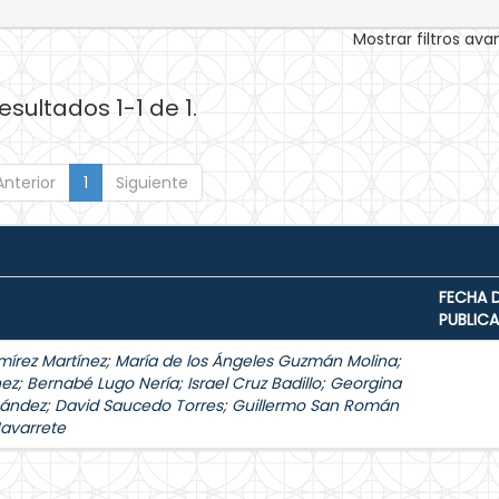
Mostrar filtros av
esultados 1-1 de 1.
Anterior
1
Siguiente
FECHA 
PUBLIC
mírez Martínez
;
María de los Ángeles Guzmán Molina
;
hez
;
Bernabé Lugo Nería
;
Israel Cruz Badillo
;
Georgina
nández
;
David Saucedo Torres
;
Guillermo San Román
Navarrete