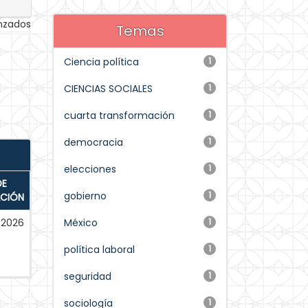
anzados
Temas
Ciencia política
1
CIENCIAS SOCIALES
1
cuarta transformación
1
democracia
1
elecciones
1
DE
gobierno
1
ACIÓN
2026
México
1
política laboral
1
seguridad
1
sociología
1