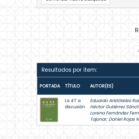
R
Resultados por ítem:
PORTADA
TÍTULO
AUTOR(ES)
La 4T a
Eduardo Aristóteles Ra
discusión
Héctor Gutiérrez Sánc
Lorena Fernández Fer
Tajonar
;
Daniel Rojas 