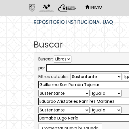
INICIO
Skip
REPOSITORIO INSTITUCIONAL UAQ
navigation
Buscar
Buscar:
por
Filtros actuales:
Comenzar nueva busqueda