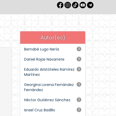
Autor(es)
Bernabé Lugo Nería
1
Daniel Rojas Navarrete
1
Eduardo Aristóteles Ramírez
1
Martínez
Georgina Lorena Fernández
1
Fernández
Héctor Gutiérrez Sánchez
1
Israel Cruz Badillo
1