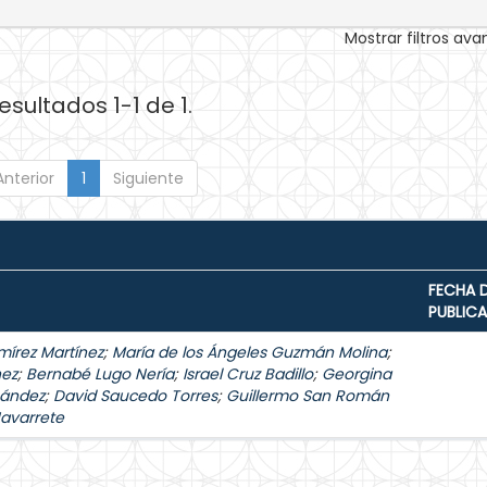
Mostrar filtros av
esultados 1-1 de 1.
Anterior
1
Siguiente
FECHA 
PUBLIC
mírez Martínez
;
María de los Ángeles Guzmán Molina
;
hez
;
Bernabé Lugo Nería
;
Israel Cruz Badillo
;
Georgina
nández
;
David Saucedo Torres
;
Guillermo San Román
Navarrete