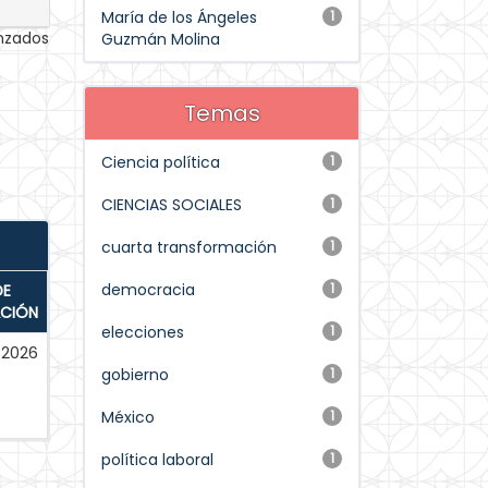
María de los Ángeles
1
anzados
Guzmán Molina
Temas
Ciencia política
1
CIENCIAS SOCIALES
1
cuarta transformación
1
democracia
1
DE
ACIÓN
elecciones
1
2026
gobierno
1
México
1
política laboral
1