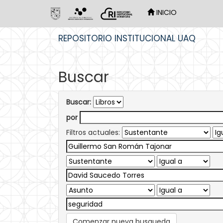
INICIO
Skip
REPOSITORIO INSTITUCIONAL UAQ
navigation
Buscar
Buscar:
por
Filtros actuales:
Comenzar nueva busqueda