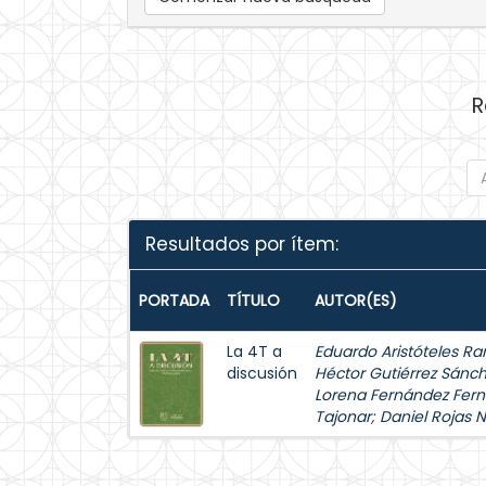
R
Resultados por ítem:
PORTADA
TÍTULO
AUTOR(ES)
La 4T a
Eduardo Aristóteles Ra
discusión
Héctor Gutiérrez Sánc
Lorena Fernández Fer
Tajonar
;
Daniel Rojas 