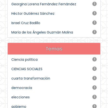
Georgina Lorena Fernández Fernández
1
Héctor Gutiérrez Sánchez
1
Israel Cruz Badillo
1
María de los Ángeles Guzmán Molina
1
Temas
Ciencia política
1
CIENCIAS SOCIALES
1
cuarta transformación
1
democracia
1
elecciones
1
gobierno
1