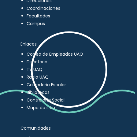
Direcciones
Coordinaciones
Facultades
Campus
Enlaces
Correo de Empleados UAQ
Directorio
TV UAQ
Radio UAQ
Calendario Escolar
Bibliotecas
Contraloría Social
Mapa de sitio
Comunidades