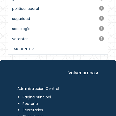
política laboral
1
seguridad
1
sociología
1
votantes
1
SIGUIENTE >
Volver arriba ∧
Administración Central
Página principal
Rectoría
Secretarios