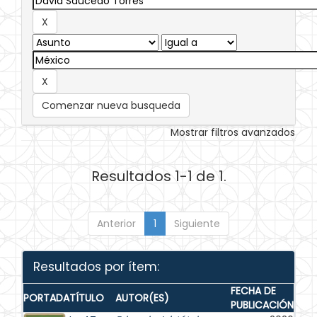
Comenzar nueva busqueda
Mostrar filtros avanzados
Resultados 1-1 de 1.
Anterior
1
Siguiente
Resultados por ítem:
FECHA DE
PORTADA
TÍTULO
AUTOR(ES)
PUBLICACIÓN