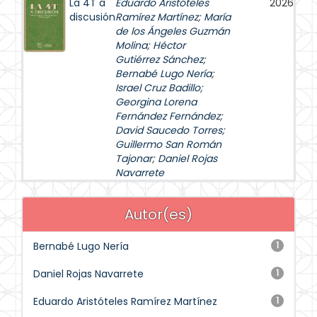
La 4T a
Eduardo Aristóteles
2026
discusión
Ramírez Martínez
;
María
de los Ángeles Guzmán
Molina
;
Héctor
Gutiérrez Sánchez
;
Bernabé Lugo Nería
;
Israel Cruz Badillo
;
Georgina Lorena
Fernández Fernández
;
David Saucedo Torres
;
Guillermo San Román
Tajonar
;
Daniel Rojas
Navarrete
Autor(es)
Bernabé Lugo Nería
1
Daniel Rojas Navarrete
1
Eduardo Aristóteles Ramírez Martínez
1