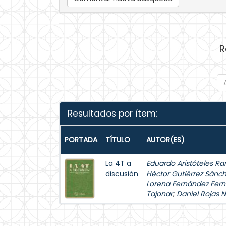
R
Resultados por ítem:
PORTADA
TÍTULO
AUTOR(ES)
La 4T a
Eduardo Aristóteles Ra
discusión
Héctor Gutiérrez Sánc
Lorena Fernández Fer
Tajonar
;
Daniel Rojas 