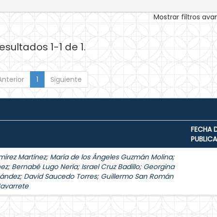
Mostrar filtros av
esultados 1-1 de 1.
Anterior
1
Siguiente
FECHA 
PUBLIC
mírez Martínez
;
María de los Ángeles Guzmán Molina
;
hez
;
Bernabé Lugo Nería
;
Israel Cruz Badillo
;
Georgina
nández
;
David Saucedo Torres
;
Guillermo San Román
Navarrete