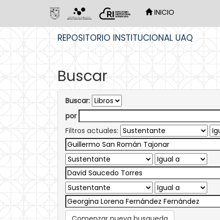
INICIO
Skip
REPOSITORIO INSTITUCIONAL UAQ
navigation
Buscar
Buscar:
por
Filtros actuales:
Comenzar nueva busqueda