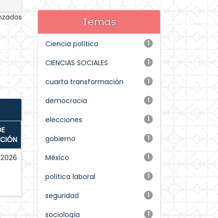
anzados
Temas
Ciencia política
1
CIENCIAS SOCIALES
1
cuarta transformación
1
democracia
1
elecciones
1
DE
gobierno
1
ACIÓN
2026
México
1
política laboral
1
seguridad
1
sociología
1