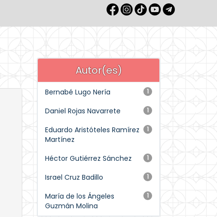
Autor(es)
Bernabé Lugo Nería
1
Daniel Rojas Navarrete
1
Eduardo Aristóteles Ramírez
1
Martínez
Héctor Gutiérrez Sánchez
1
Israel Cruz Badillo
1
María de los Ángeles
1
Guzmán Molina