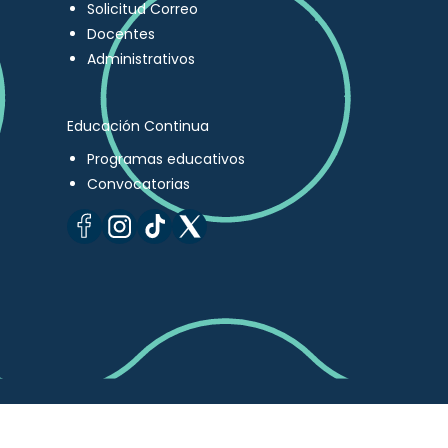
Solicitud Correo
Docentes
Administrativos
Educación Continua
Programas educativos
Convocatorias