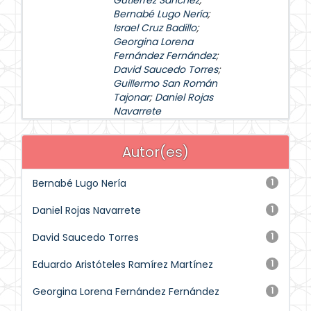
Gutiérrez Sánchez
;
Bernabé Lugo Nería
;
Israel Cruz Badillo
;
Georgina Lorena
Fernández Fernández
;
David Saucedo Torres
;
Guillermo San Román
Tajonar
;
Daniel Rojas
Navarrete
Autor(es)
Bernabé Lugo Nería
1
Daniel Rojas Navarrete
1
David Saucedo Torres
1
Eduardo Aristóteles Ramírez Martínez
1
Georgina Lorena Fernández Fernández
1