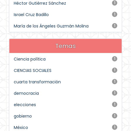
Héctor Gutiérrez Sánchez
1
Israel Cruz Badillo
1
María de los Ángeles Guzmán Molina
1
Temas
Ciencia política
1
CIENCIAS SOCIALES
1
cuarta transformación
1
democracia
1
elecciones
1
gobierno
1
México
1