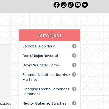
Autor(es)
Bernabé Lugo Nería
1
Daniel Rojas Navarrete
1
David Saucedo Torres
1
Eduardo Aristóteles Ramírez
1
Martínez
Georgina Lorena Fernández
1
Fernández
anzados
Héctor Gutiérrez Sánchez
1