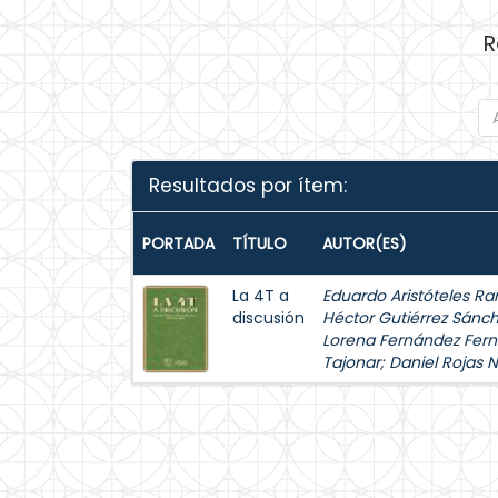
R
Resultados por ítem:
PORTADA
TÍTULO
AUTOR(ES)
La 4T a
Eduardo Aristóteles Ra
discusión
Héctor Gutiérrez Sánc
Lorena Fernández Fer
Tajonar
;
Daniel Rojas 