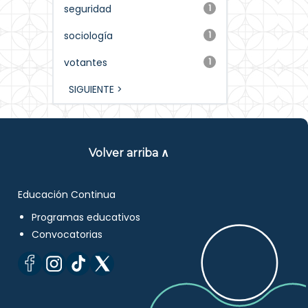
seguridad
1
sociología
1
votantes
1
SIGUIENTE >
Volver arriba ∧
Educación Continua
Programas educativos
Convocatorias