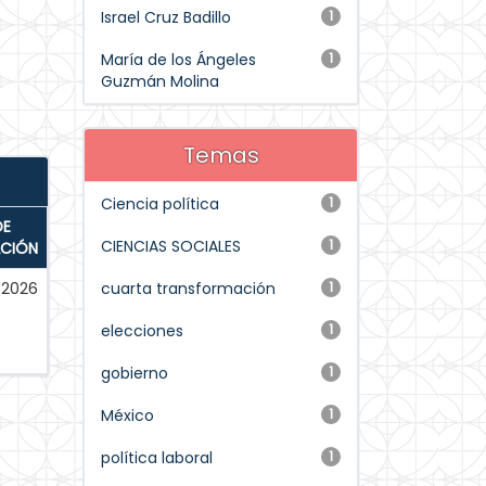
Israel Cruz Badillo
1
María de los Ángeles
1
Guzmán Molina
Temas
Ciencia política
1
DE
CIENCIAS SOCIALES
1
ACIÓN
2026
cuarta transformación
1
elecciones
1
gobierno
1
México
1
política laboral
1