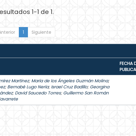
esultados 1-1 de 1.
Anterior
1
Siguiente
FECHA 
PUBLIC
mírez Martínez
;
María de los Ángeles Guzmán Molina
;
hez
;
Bernabé Lugo Nería
;
Israel Cruz Badillo
;
Georgina
nández
;
David Saucedo Torres
;
Guillermo San Román
Navarrete