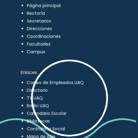
Página principal
Rectoría
Secretarios
Direcciones
Coordinaciones
Facultades
Campus
Enlaces
Correo de Empleados UAQ
Directorio
TV UAQ
Radio UAQ
Calendario Escolar
Bibliotecas
Contraloría Social
Mapa de sitio