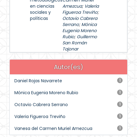
metodológicos
Carmen Muriel
en ciencias
Amezcua
;
Valeria
sociales y
Figueroa Treviño
;
políticas
Octavio Cabrera
Serrano
;
Mónica
Eugenia Moreno
Rubio
;
Guillermo
San Román
Tajonar
Autor(es)
Daniel Rojas Navarrete
1
Mónica Eugenia Moreno Rubio
1
Octavio Cabrera Serrano
1
Valeria Figueroa Treviño
1
Vanesa del Carmen Muriel Amezcua
1