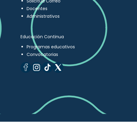
Solicitud Correo
Docentes
Administrativos
Educación Continua
Programas educativos
Convocatorias