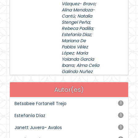
Vázquez- Bravo
;
Alina Mendoza-
Cantú
;
Natalia
Stengel Peña
;
Rebeca Padilla
;
Estefanía Díaz
;
Mariana De
Pablos Vélez
López
;
María
Yolanda García
Ibarra
;
Alma Celia
Galindo Nuñez
Autor(es)
Betsabee Fortanell Trejo
1
Estefanía Díaz
1
Janett Juvera- Avalos
1