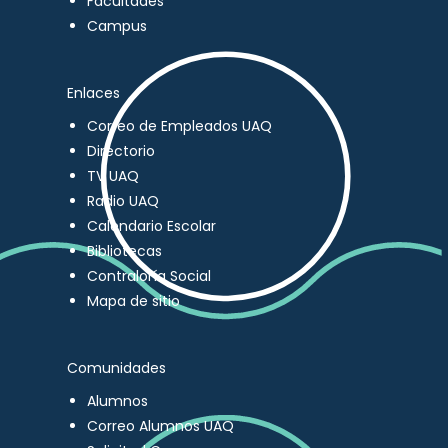
Facultades
Campus
Enlaces
Correo de Empleados UAQ
Directorio
TV UAQ
Radio UAQ
Calendario Escolar
Bibliotecas
Contraloría Social
Mapa de sitio
Comunidades
Alumnos
Correo Alumnos UAQ