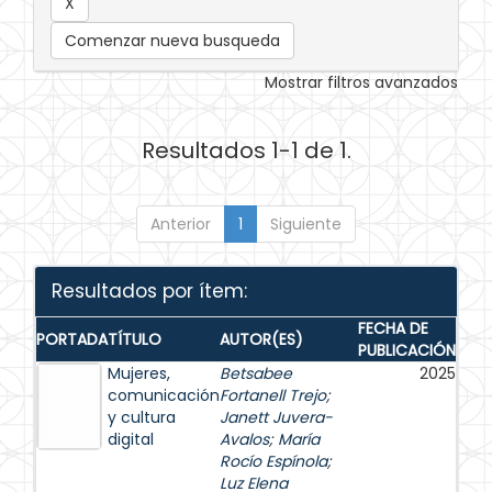
Comenzar nueva busqueda
Mostrar filtros avanzados
Resultados 1-1 de 1.
Anterior
1
Siguiente
Resultados por ítem:
FECHA DE
PORTADA
TÍTULO
AUTOR(ES)
PUBLICACIÓN
Mujeres,
Betsabee
2025
comunicación
Fortanell Trejo
;
y cultura
Janett Juvera-
digital
Avalos
;
María
Rocío Espínola
;
Luz Elena