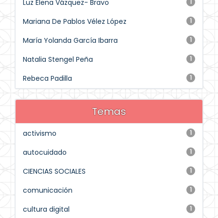
Luz Elena Vázquez- Bravo
1
Mariana De Pablos Vélez López
1
María Yolanda García Ibarra
1
Natalia Stengel Peña
1
Rebeca Padilla
1
Temas
activismo
1
autocuidado
1
CIENCIAS SOCIALES
1
comunicación
1
cultura digital
1