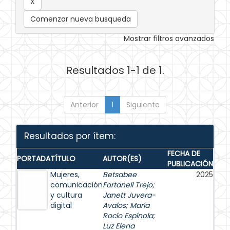
Comenzar nueva busqueda
Mostrar filtros avanzados
Resultados 1-1 de 1.
Anterior
1
Siguiente
Resultados por ítem:
FECHA DE
PORTADA
TÍTULO
AUTOR(ES)
PUBLICACIÓN
Mujeres,
Betsabee
2025
comunicación
Fortanell Trejo
;
y cultura
Janett Juvera-
digital
Avalos
;
María
Rocío Espínola
;
Luz Elena