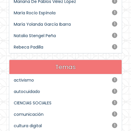
Mariana De Pablos Vélez López
1
María Rocío Espínola
1
María Yolanda García Ibarra
1
Natalia Stengel Peña
1
Rebeca Padilla
1
Temas
activismo
1
autocuidado
1
CIENCIAS SOCIALES
1
comunicación
1
cultura digital
1