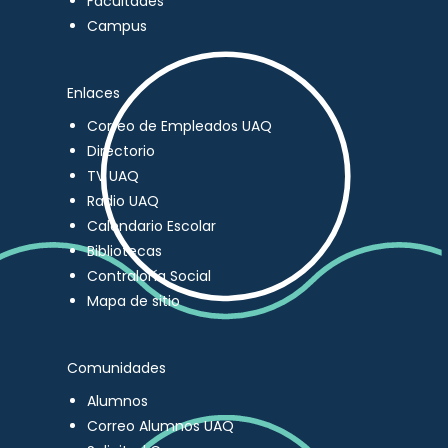
Facultades
Campus
Enlaces
Correo de Empleados UAQ
Directorio
TV UAQ
Radio UAQ
Calendario Escolar
Bibliotecas
Contraloría Social
Mapa de sitio
Comunidades
Alumnos
Correo Alumnos UAQ