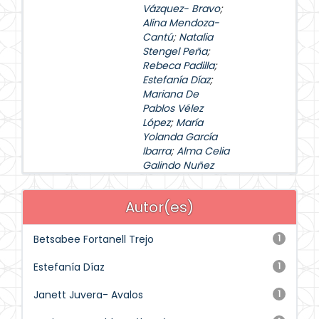
Vázquez- Bravo
;
Alina Mendoza-
Cantú
;
Natalia
Stengel Peña
;
Rebeca Padilla
;
Estefanía Díaz
;
Mariana De
Pablos Vélez
López
;
María
Yolanda García
Ibarra
;
Alma Celia
Galindo Nuñez
Autor(es)
Betsabee Fortanell Trejo
1
Estefanía Díaz
1
Janett Juvera- Avalos
1