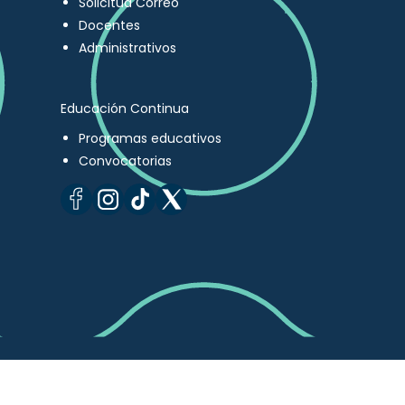
Solicitud Correo
Docentes
Administrativos
Educación Continua
Programas educativos
Convocatorias