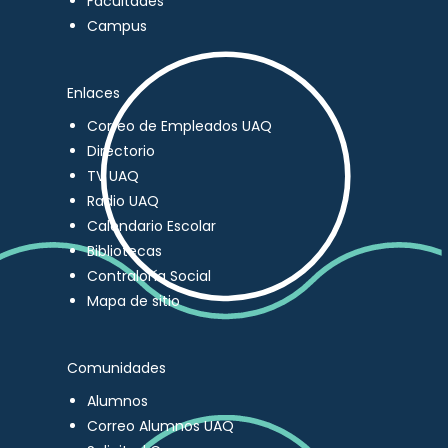
Facultades
Campus
Enlaces
Correo de Empleados UAQ
Directorio
TV UAQ
Radio UAQ
Calendario Escolar
Bibliotecas
Contraloría Social
Mapa de sitio
Comunidades
Alumnos
Correo Alumnos UAQ