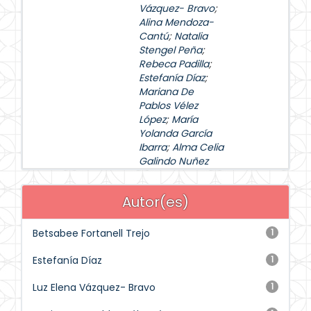
Vázquez- Bravo
;
Alina Mendoza-
Cantú
;
Natalia
Stengel Peña
;
Rebeca Padilla
;
Estefanía Díaz
;
Mariana De
Pablos Vélez
López
;
María
Yolanda García
Ibarra
;
Alma Celia
Galindo Nuñez
Autor(es)
Betsabee Fortanell Trejo
1
Estefanía Díaz
1
Luz Elena Vázquez- Bravo
1