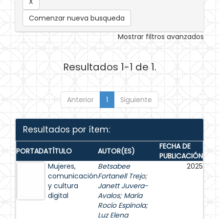
Comenzar nueva busqueda
Mostrar filtros avanzados
Resultados 1-1 de 1.
Anterior
1
Siguiente
Resultados por ítem:
FECHA DE
PORTADA
TÍTULO
AUTOR(ES)
PUBLICACIÓN
Mujeres,
Betsabee
2025
comunicación
Fortanell Trejo
;
y cultura
Janett Juvera-
digital
Avalos
;
María
Rocío Espínola
;
Luz Elena