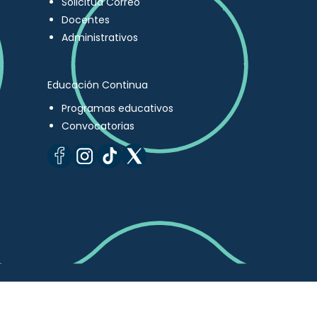
Solicitud Correo
Docentes
Administrativos
Educación Continua
Programas educativos
Convocatorias