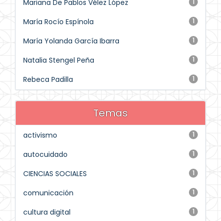
Mariana De Pablos Vélez López
1
María Rocío Espínola
1
María Yolanda García Ibarra
1
Natalia Stengel Peña
1
Rebeca Padilla
1
Temas
activismo
1
autocuidado
1
CIENCIAS SOCIALES
1
comunicación
1
cultura digital
1