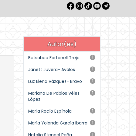
Autor(es)
Betsabee Fortanell Trejo
1
Janett Juvera- Avalos
1
Luz Elena Vázquez- Bravo
1
Mariana De Pablos Vélez
1
López
María Rocío Espínola
1
María Yolanda García Ibarra
1
Natalia Stengel Peña
1