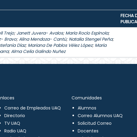
FECHA 
PUBLIC
l Trejo
;
Janett Juvera- Avalos
;
María Rocío Espínola
;
z- Bravo
;
Alina Mendoza- Cantú
;
Natalia Stengel Peña
;
stefanía Díaz
;
Mariana De Pablos Vélez López
;
María
arra
;
Alma Celia Galindo Nuñez
Enlaces
Comunidades
Correo de Empleados UAQ
Alumnos
Directorio
Correo Alumnos UAQ
TV UAQ
Solicitud Correo
Radio UAQ
Docentes