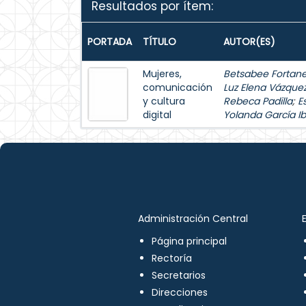
Resultados por ítem:
PORTADA
TÍTULO
AUTOR(ES)
Mujeres,
Betsabee Fortanel
comunicación
Luz Elena Vázque
y cultura
Rebeca Padilla
;
E
digital
Yolanda García Ib
Administración Central
Página principal
Rectoría
Secretarios
Direcciones