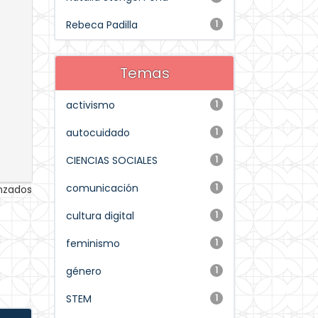
Rebeca Padilla
1
Temas
activismo
1
autocuidado
1
CIENCIAS SOCIALES
1
comunicación
1
anzados
cultura digital
1
feminismo
1
género
1
STEM
1