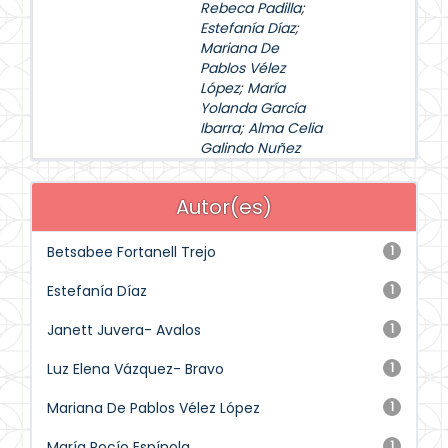
Rebeca Padilla
;
Estefanía Díaz
;
Mariana De
Pablos Vélez
López
;
María
Yolanda García
Ibarra
;
Alma Celia
Galindo Nuñez
Autor(es)
Betsabee Fortanell Trejo
1
Estefanía Díaz
1
Janett Juvera- Avalos
1
Luz Elena Vázquez- Bravo
1
Mariana De Pablos Vélez López
1
María Rocío Espínola
1