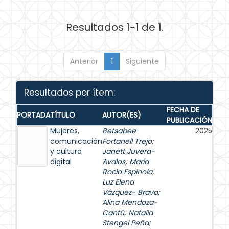
Resultados 1-1 de 1.
Anterior
1
Siguiente
Resultados por ítem:
FECHA DE
PORTADA
TÍTULO
AUTOR(ES)
PUBLICACIÓN
Mujeres,
Betsabee
2025
comunicación
Fortanell Trejo
;
y cultura
Janett Juvera-
digital
Avalos
;
María
Rocío Espínola
;
Luz Elena
Vázquez- Bravo
;
Alina Mendoza-
Cantú
;
Natalia
Stengel Peña
;