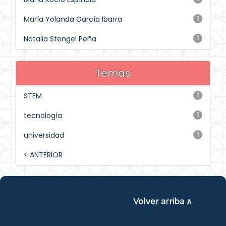
María Yolanda García Ibarra
1
Natalia Stengel Peña
1
Temas
STEM
1
tecnología
1
universidad
1
< ANTERIOR
Volver arriba ∧