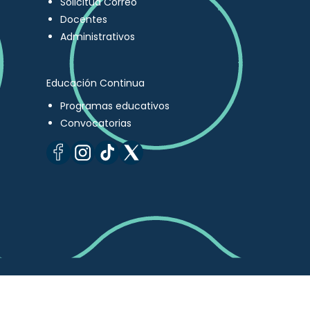
Solicitud Correo
Docentes
Administrativos
Educación Continua
Programas educativos
Convocatorias