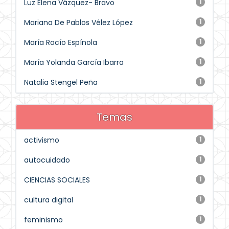
Luz Elena Vázquez- Bravo
1
Mariana De Pablos Vélez López
1
María Rocío Espínola
1
María Yolanda García Ibarra
1
Natalia Stengel Peña
1
Temas
activismo
1
autocuidado
1
CIENCIAS SOCIALES
1
cultura digital
1
feminismo
1