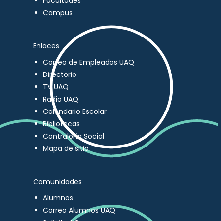
Facultades
Campus
Enlaces
Correo de Empleados UAQ
Directorio
TV UAQ
Radio UAQ
Calendario Escolar
Bibliotecas
Contraloría Social
Mapa de sitio
Comunidades
Alumnos
Correo Alumnos UAQ