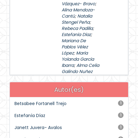
Vázquez- Bravo
;
Alina Mendoza-
Cantú
;
Natalia
Stengel Peña
;
Rebeca Padilla
;
Estefanía Díaz
;
Mariana De
Pablos Vélez
López
;
María
Yolanda García
Ibarra
;
Alma Celia
Galindo Nuñez
Autor(es)
Betsabee Fortanell Trejo
1
Estefanía Díaz
1
Janett Juvera- Avalos
1