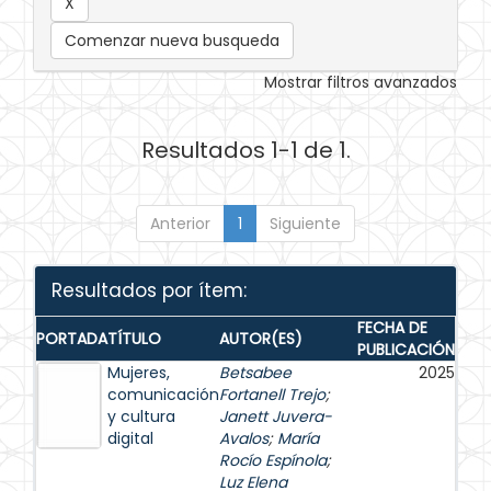
Comenzar nueva busqueda
Mostrar filtros avanzados
Resultados 1-1 de 1.
Anterior
1
Siguiente
Resultados por ítem:
FECHA DE
PORTADA
TÍTULO
AUTOR(ES)
PUBLICACIÓN
Mujeres,
Betsabee
2025
comunicación
Fortanell Trejo
;
y cultura
Janett Juvera-
digital
Avalos
;
María
Rocío Espínola
;
Luz Elena