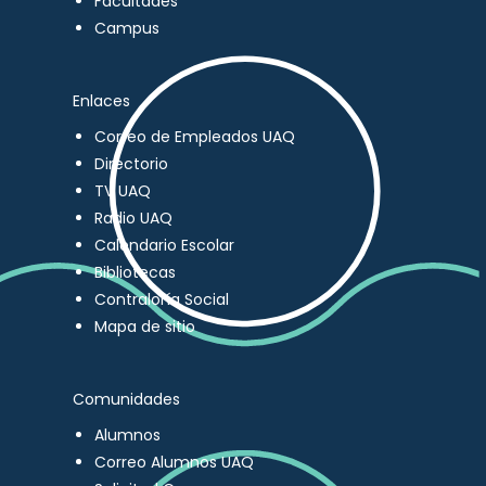
Facultades
Campus
Enlaces
Correo de Empleados UAQ
Directorio
TV UAQ
Radio UAQ
Calendario Escolar
Bibliotecas
Contraloría Social
Mapa de sitio
Comunidades
Alumnos
Correo Alumnos UAQ