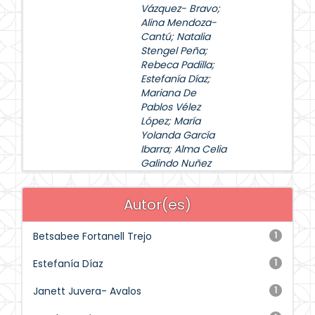
Vázquez- Bravo
;
Alina Mendoza-
Cantú
;
Natalia
Stengel Peña
;
Rebeca Padilla
;
Estefanía Díaz
;
Mariana De
Pablos Vélez
López
;
María
Yolanda García
Ibarra
;
Alma Celia
Galindo Nuñez
Autor(es)
Betsabee Fortanell Trejo
1
Estefanía Díaz
1
Janett Juvera- Avalos
1