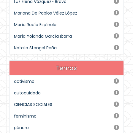
Luz Elena Vázquez- Bravo
1
Mariana De Pablos Vélez López
1
María Rocío Espínola
1
María Yolanda García Ibarra
1
Natalia Stengel Peña
1
Temas
activismo
1
autocuidado
1
CIENCIAS SOCIALES
1
feminismo
1
género
1