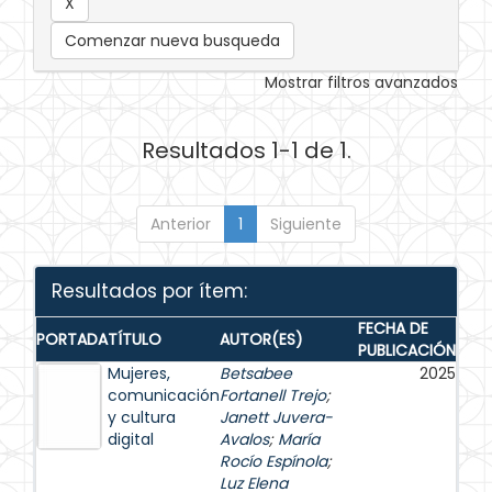
Comenzar nueva busqueda
Mostrar filtros avanzados
Resultados 1-1 de 1.
Anterior
1
Siguiente
Resultados por ítem:
FECHA DE
PORTADA
TÍTULO
AUTOR(ES)
PUBLICACIÓN
Mujeres,
Betsabee
2025
comunicación
Fortanell Trejo
;
y cultura
Janett Juvera-
digital
Avalos
;
María
Rocío Espínola
;
Luz Elena