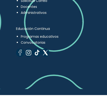
Solicitud Correo
Docentes
Administrativos
Educación Continua
Programas educativos
Convocatorias