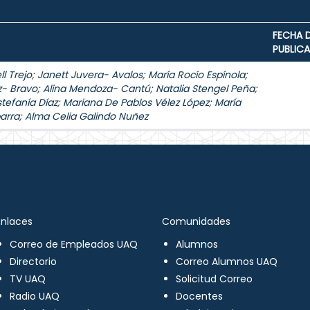
FECHA 
PUBLIC
l Trejo
;
Janett Juvera- Avalos
;
María Rocío Espínola
;
z- Bravo
;
Alina Mendoza- Cantú
;
Natalia Stengel Peña
;
stefanía Díaz
;
Mariana De Pablos Vélez López
;
María
arra
;
Alma Celia Galindo Nuñez
Enlaces
Comunidades
Correo de Empleados UAQ
Alumnos
Directorio
Correo Alumnos UAQ
TV UAQ
Solicitud Correo
Radio UAQ
Docentes