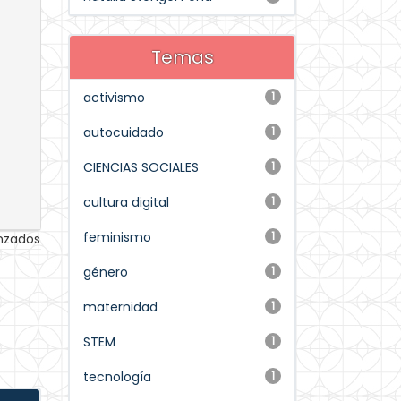
Temas
activismo
1
autocuidado
1
CIENCIAS SOCIALES
1
cultura digital
1
feminismo
1
anzados
género
1
maternidad
1
STEM
1
tecnología
1