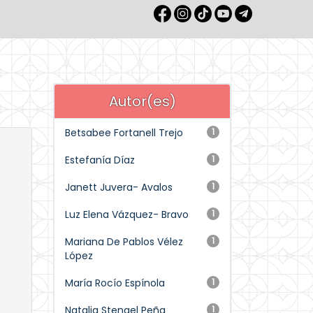
Autor(es)
Betsabee Fortanell Trejo
1
Estefanía Díaz
1
Janett Juvera- Avalos
1
Luz Elena Vázquez- Bravo
1
Mariana De Pablos Vélez
1
López
María Rocío Espínola
1
Natalia Stengel Peña
1