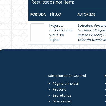
Resultados por ítem:
PORTADA
TÍTULO
AUTOR(ES)
Mujeres,
Betsabee Fortanel
comunicación
Luz Elena Vázque
y cultura
Rebeca Padilla
;
E
digital
Yolanda García Ib
Administración Central
Página principal
Rectoría
Secretarios
Direcciones