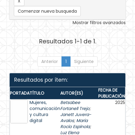
Comenzar nueva busqueda
Mostrar filtros avanzados
Resultados 1-1 de 1.
Anterior
1
Siguiente
Resultados por ítem:
FECHA DE
PORTADA
TÍTULO
AUTOR(ES)
PUBLICACIÓN
Mujeres,
Betsabee
2025
comunicación
Fortanell Trejo
;
y cultura
Janett Juvera-
digital
Avalos
;
María
Rocío Espínola
;
Luz Elena