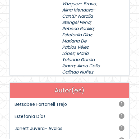
Vázquez- Bravo
;
Alina Mendoza-
Cantú
;
Natalia
Stengel Peña
;
Rebeca Padilla
;
Estefanía Díaz
;
Mariana De
Pablos Vélez
López
;
María
Yolanda García
Ibarra
;
Alma Celia
Galindo Nuñez
Autor(es)
Betsabee Fortanell Trejo
1
Estefanía Díaz
1
Janett Juvera- Avalos
1