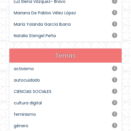
Luz Elena Vázquez- Bravo
1
Mariana De Pablos Vélez López
1
María Yolanda García Ibarra
1
Natalia Stengel Peña
1
Temas
activismo
1
autocuidado
1
CIENCIAS SOCIALES
1
cultura digital
1
feminismo
1
género
1