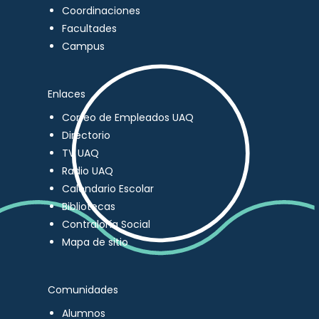
Coordinaciones
Facultades
Campus
Enlaces
Correo de Empleados UAQ
Directorio
TV UAQ
Radio UAQ
Calendario Escolar
Bibliotecas
Contraloría Social
Mapa de sitio
Comunidades
Alumnos