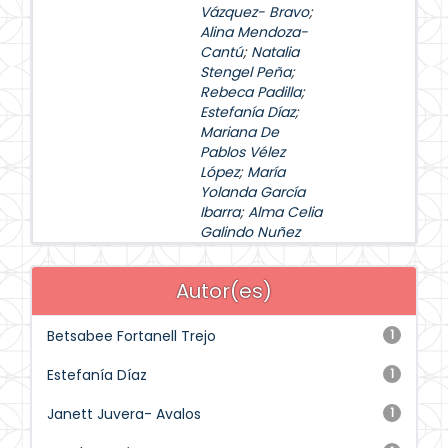
Vázquez- Bravo
;
Alina Mendoza-
Cantú
;
Natalia
Stengel Peña
;
Rebeca Padilla
;
Estefanía Díaz
;
Mariana De
Pablos Vélez
López
;
María
Yolanda García
Ibarra
;
Alma Celia
Galindo Nuñez
Autor(es)
Betsabee Fortanell Trejo
1
Estefanía Díaz
1
Janett Juvera- Avalos
1