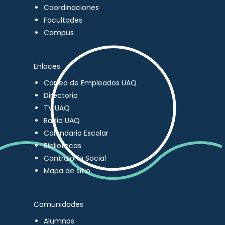
Coordinaciones
Facultades
Campus
Enlaces
Correo de Empleados UAQ
Directorio
TV UAQ
Radio UAQ
Calendario Escolar
Bibliotecas
Contraloría Social
Mapa de sitio
Comunidades
Alumnos