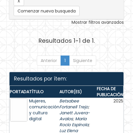
Comenzar nueva busqueda
Mostrar filtros avanzados
Resultados 1-1 de 1.
Anterior
1
Siguiente
Resultados por ítem:
FECHA DE
PORTADA
TÍTULO
AUTOR(ES)
PUBLICACIÓN
Mujeres,
Betsabee
2025
comunicación
Fortanell Trejo
;
y cultura
Janett Juvera-
digital
Avalos
;
María
Rocío Espínola
;
Luz Elena