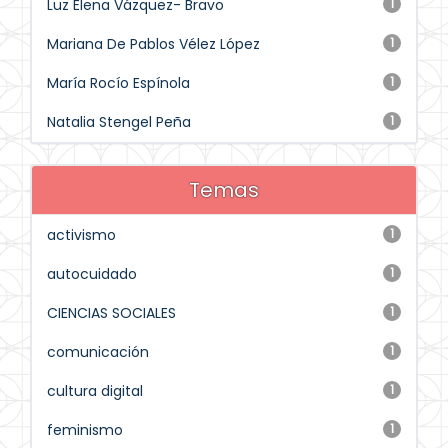
Luz Elena Vázquez- Bravo
1
Mariana De Pablos Vélez López
1
María Rocío Espínola
1
Natalia Stengel Peña
1
Temas
activismo
1
autocuidado
1
CIENCIAS SOCIALES
1
comunicación
1
cultura digital
1
feminismo
1