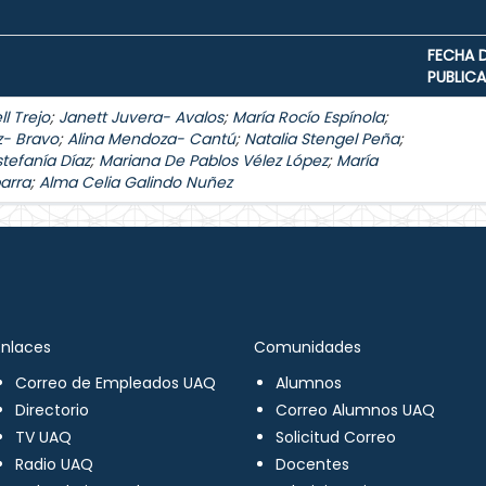
FECHA 
PUBLIC
l Trejo
;
Janett Juvera- Avalos
;
María Rocío Espínola
;
z- Bravo
;
Alina Mendoza- Cantú
;
Natalia Stengel Peña
;
stefanía Díaz
;
Mariana De Pablos Vélez López
;
María
arra
;
Alma Celia Galindo Nuñez
Enlaces
Comunidades
Correo de Empleados UAQ
Alumnos
Directorio
Correo Alumnos UAQ
TV UAQ
Solicitud Correo
Radio UAQ
Docentes