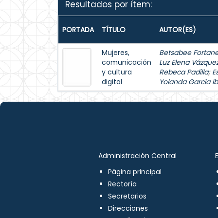
Resultados por ítem:
PORTADA
TÍTULO
AUTOR(ES)
Mujeres,
Betsabee Fortanel
comunicación
Luz Elena Vázque
y cultura
Rebeca Padilla
;
E
digital
Yolanda García Ib
Administración Central
Página principal
Rectoría
Secretarios
Direcciones