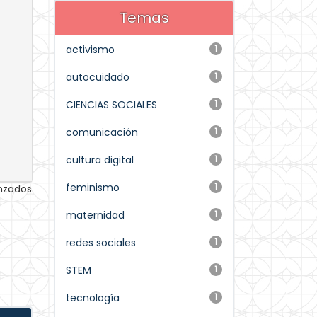
Temas
activismo
1
autocuidado
1
CIENCIAS SOCIALES
1
comunicación
1
cultura digital
1
feminismo
1
anzados
maternidad
1
redes sociales
1
STEM
1
tecnología
1