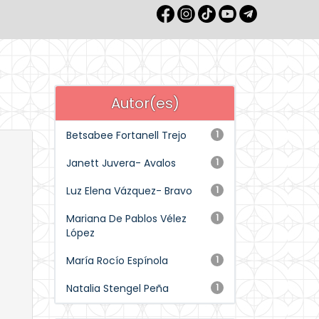
Autor(es)
Betsabee Fortanell Trejo
1
Janett Juvera- Avalos
1
Luz Elena Vázquez- Bravo
1
Mariana De Pablos Vélez
1
López
María Rocío Espínola
1
Natalia Stengel Peña
1