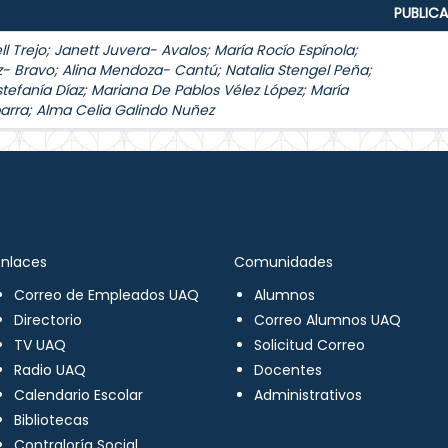
PUBLIC
l Trejo
;
Janett Juvera- Avalos
;
María Rocío Espínola
;
z- Bravo
;
Alina Mendoza- Cantú
;
Natalia Stengel Peña
;
stefanía Díaz
;
Mariana De Pablos Vélez López
;
María
arra
;
Alma Celia Galindo Nuñez
Enlaces
Comunidades
Correo de Empleados UAQ
Alumnos
Directorio
Correo Alumnos UAQ
TV UAQ
Solicitud Correo
Radio UAQ
Docentes
Calendario Escolar
Administrativos
Bibliotecas
Contraloría Social