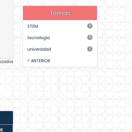
Temas
STEM
1
tecnología
1
universidad
1
< ANTERIOR
anzados
DE