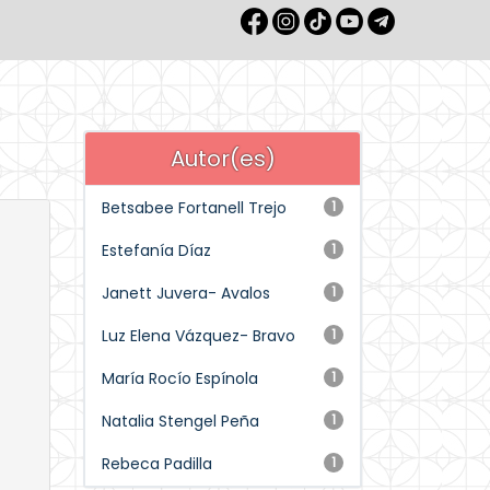
Autor(es)
Betsabee Fortanell Trejo
1
Estefanía Díaz
1
Janett Juvera- Avalos
1
Luz Elena Vázquez- Bravo
1
María Rocío Espínola
1
Natalia Stengel Peña
1
Rebeca Padilla
1