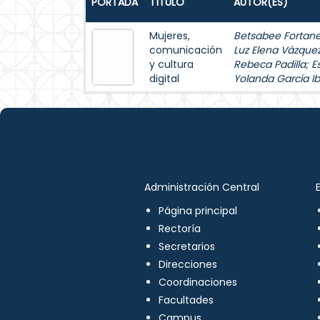
PORTADA
TÍTULO
AUTOR(ES)
Mujeres,
Betsabee Fortanel
comunicación
Luz Elena Vázque
y cultura
Rebeca Padilla
;
E
digital
Yolanda García Ib
Administración Central
Página principal
Rectoría
Secretarios
Direcciones
Coordinaciones
Facultades
Campus