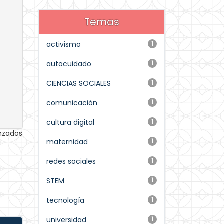
Temas
activismo
1
autocuidado
1
CIENCIAS SOCIALES
1
comunicación
1
cultura digital
1
anzados
maternidad
1
redes sociales
1
STEM
1
tecnología
1
universidad
1