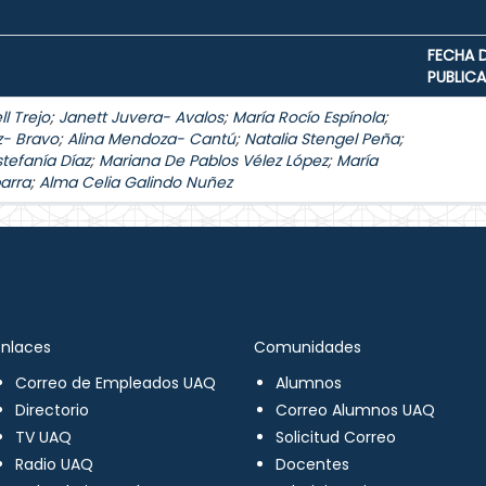
FECHA 
PUBLIC
l Trejo
;
Janett Juvera- Avalos
;
María Rocío Espínola
;
z- Bravo
;
Alina Mendoza- Cantú
;
Natalia Stengel Peña
;
stefanía Díaz
;
Mariana De Pablos Vélez López
;
María
arra
;
Alma Celia Galindo Nuñez
Enlaces
Comunidades
Correo de Empleados UAQ
Alumnos
Directorio
Correo Alumnos UAQ
TV UAQ
Solicitud Correo
Radio UAQ
Docentes