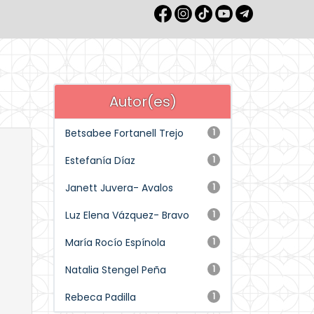
Autor(es)
Betsabee Fortanell Trejo
1
Estefanía Díaz
1
Janett Juvera- Avalos
1
Luz Elena Vázquez- Bravo
1
María Rocío Espínola
1
Natalia Stengel Peña
1
Rebeca Padilla
1