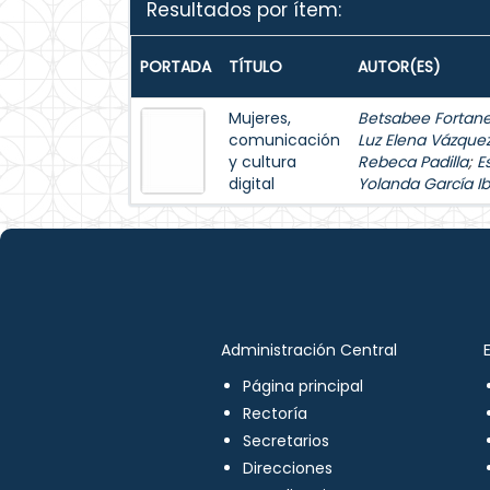
Resultados por ítem:
PORTADA
TÍTULO
AUTOR(ES)
Mujeres,
Betsabee Fortanel
comunicación
Luz Elena Vázque
y cultura
Rebeca Padilla
;
E
digital
Yolanda García Ib
Administración Central
Página principal
Rectoría
Secretarios
Direcciones