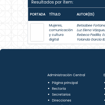
Resultados por ítem:
PORTADA
TÍTULO
AUTOR(ES)
Mujeres,
Betsabee Fortanel
comunicación
Luz Elena Vázque
y cultura
Rebeca Padilla
;
E
digital
Yolanda García Ib
Administración Central
Página principal
Rectoría
Secretarios
Direcciones