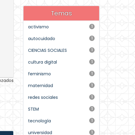
Temas
activismo
1
autocuidado
1
CIENCIAS SOCIALES
1
cultura digital
1
feminismo
1
anzados
maternidad
1
redes sociales
1
STEM
1
tecnología
1
universidad
1