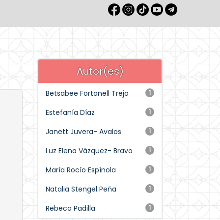
Autor(es)
Betsabee Fortanell Trejo
1
Estefanía Díaz
1
Janett Juvera- Avalos
1
Luz Elena Vázquez- Bravo
1
María Rocío Espínola
1
Natalia Stengel Peña
1
Rebeca Padilla
1