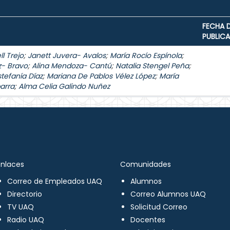
FECHA 
PUBLIC
l Trejo
;
Janett Juvera- Avalos
;
María Rocío Espínola
;
z- Bravo
;
Alina Mendoza- Cantú
;
Natalia Stengel Peña
;
stefanía Díaz
;
Mariana De Pablos Vélez López
;
María
arra
;
Alma Celia Galindo Nuñez
Enlaces
Comunidades
Correo de Empleados UAQ
Alumnos
Directorio
Correo Alumnos UAQ
TV UAQ
Solicitud Correo
Radio UAQ
Docentes