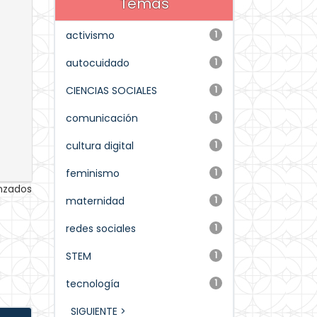
Temas
activismo
1
autocuidado
1
CIENCIAS SOCIALES
1
comunicación
1
cultura digital
1
feminismo
1
anzados
maternidad
1
redes sociales
1
STEM
1
tecnología
1
SIGUIENTE >