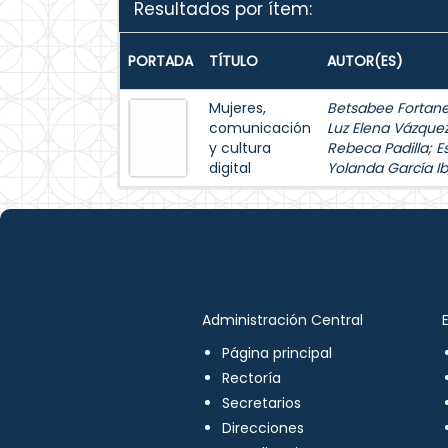
Resultados por ítem:
PORTADA
TÍTULO
AUTOR(ES)
Mujeres,
Betsabee Fortanel
comunicación
Luz Elena Vázque
y cultura
Rebeca Padilla
;
E
digital
Yolanda García Ib
Administración Central
Página principal
Rectoría
Secretarios
Direcciones