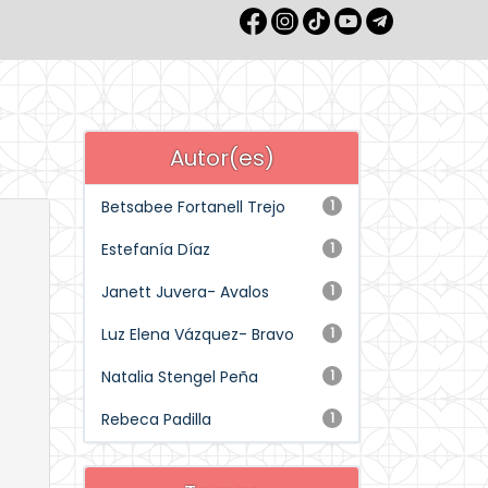
Autor(es)
Betsabee Fortanell Trejo
1
Estefanía Díaz
1
Janett Juvera- Avalos
1
Luz Elena Vázquez- Bravo
1
Natalia Stengel Peña
1
Rebeca Padilla
1