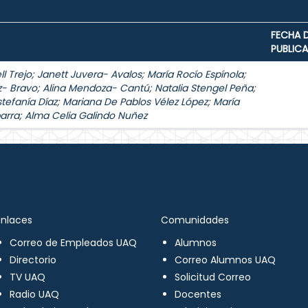
FECHA 
PUBLIC
l Trejo
;
Janett Juvera- Avalos
;
María Rocío Espínola
;
z- Bravo
;
Alina Mendoza- Cantú
;
Natalia Stengel Peña
;
stefanía Díaz
;
Mariana De Pablos Vélez López
;
María
arra
;
Alma Celia Galindo Nuñez
Enlaces
Comunidades
Correo de Empleados UAQ
Alumnos
Directorio
Correo Alumnos UAQ
TV UAQ
Solicitud Correo
Radio UAQ
Docentes