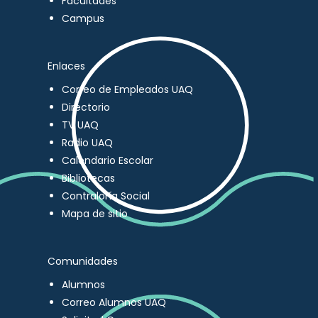
Facultades
Campus
Enlaces
Correo de Empleados UAQ
Directorio
TV UAQ
Radio UAQ
Calendario Escolar
Bibliotecas
Contraloría Social
Mapa de sitio
Comunidades
Alumnos
Correo Alumnos UAQ