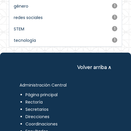
género
1
redes sociales
1
STEM
1
tecnología
1
Volver arriba ∧
Administración Central
Página principal
Rectoría
Secretarios
Direcciones
Coordinaciones