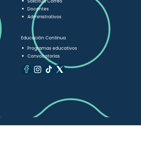
Solicitud Correo
Docentes
Administrativos
Educación Continua
Programas educativos
Convocatorias