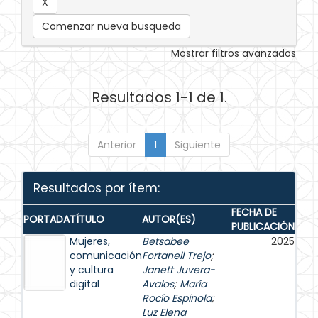
Comenzar nueva busqueda
Mostrar filtros avanzados
Resultados 1-1 de 1.
Anterior
1
Siguiente
Resultados por ítem:
FECHA DE
PORTADA
TÍTULO
AUTOR(ES)
PUBLICACIÓN
Mujeres,
Betsabee
2025
comunicación
Fortanell Trejo
;
y cultura
Janett Juvera-
digital
Avalos
;
María
Rocío Espínola
;
Luz Elena