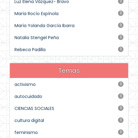
Luz Elena Vázquez- Bravo
1
María Rocío Espínola
1
María Yolanda García Ibarra
1
Natalia Stengel Peña
1
Rebeca Padilla
1
Temas
activismo
1
autocuidado
1
CIENCIAS SOCIALES
1
cultura digital
1
feminismo
1