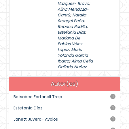
Vázquez- Bravo
;
Alina Mendoza-
Cantú
;
Natalia
Stengel Peña
;
Rebeca Padilla
;
Estefanía Díaz
;
Mariana De
Pablos Vélez
López
;
María
Yolanda García
Ibarra
;
Alma Celia
Galindo Nuñez
Autor(es)
Betsabee Fortanell Trejo
1
Estefanía Díaz
1
Janett Juvera- Avalos
1