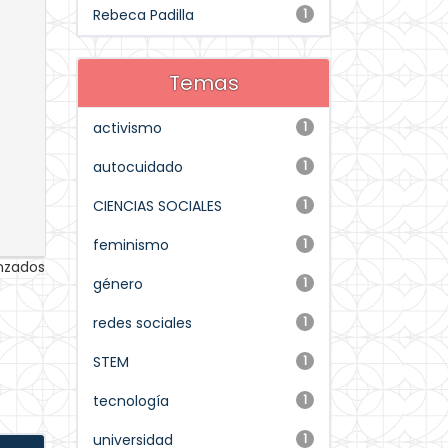
Rebeca Padilla
1
Temas
activismo
1
autocuidado
1
CIENCIAS SOCIALES
1
feminismo
1
anzados
género
1
redes sociales
1
STEM
1
tecnología
1
universidad
1