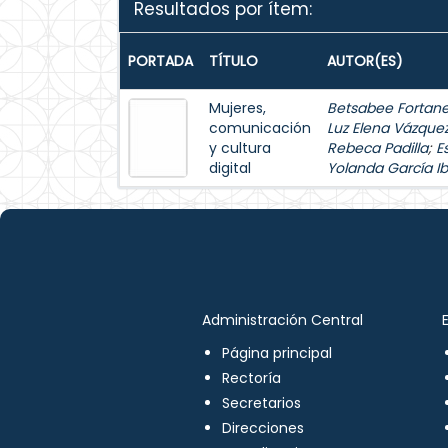
Resultados por ítem:
PORTADA
TÍTULO
AUTOR(ES)
Mujeres,
Betsabee Fortanel
comunicación
Luz Elena Vázque
y cultura
Rebeca Padilla
;
E
digital
Yolanda García Ib
Administración Central
Página principal
Rectoría
Secretarios
Direcciones