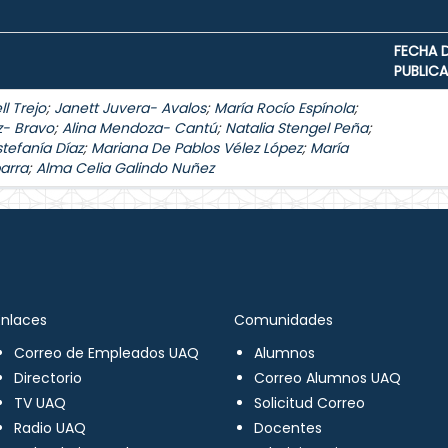
FECHA 
PUBLIC
l Trejo
;
Janett Juvera- Avalos
;
María Rocío Espínola
;
z- Bravo
;
Alina Mendoza- Cantú
;
Natalia Stengel Peña
;
stefanía Díaz
;
Mariana De Pablos Vélez López
;
María
arra
;
Alma Celia Galindo Nuñez
Enlaces
Comunidades
Correo de Empleados UAQ
Alumnos
Directorio
Correo Alumnos UAQ
TV UAQ
Solicitud Correo
Radio UAQ
Docentes