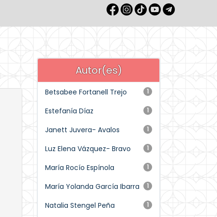
Autor(es)
Betsabee Fortanell Trejo
1
Estefanía Díaz
1
Janett Juvera- Avalos
1
Luz Elena Vázquez- Bravo
1
María Rocío Espínola
1
María Yolanda García Ibarra
1
Natalia Stengel Peña
1