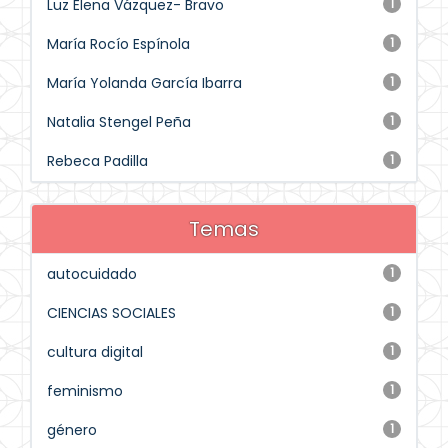
Luz Elena Vázquez- Bravo
1
María Rocío Espínola
1
María Yolanda García Ibarra
1
Natalia Stengel Peña
1
Rebeca Padilla
1
Temas
autocuidado
1
CIENCIAS SOCIALES
1
cultura digital
1
feminismo
1
género
1