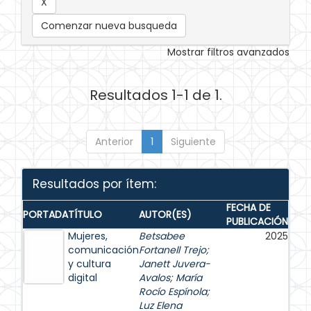
Comenzar nueva busqueda
Mostrar filtros avanzados
Resultados 1-1 de 1.
Anterior
1
Siguiente
Resultados por ítem:
FECHA DE
PORTADA
TÍTULO
AUTOR(ES)
PUBLICACIÓN
Mujeres,
Betsabee
2025
comunicación
Fortanell Trejo
;
y cultura
Janett Juvera-
digital
Avalos
;
María
Rocío Espínola
;
Luz Elena