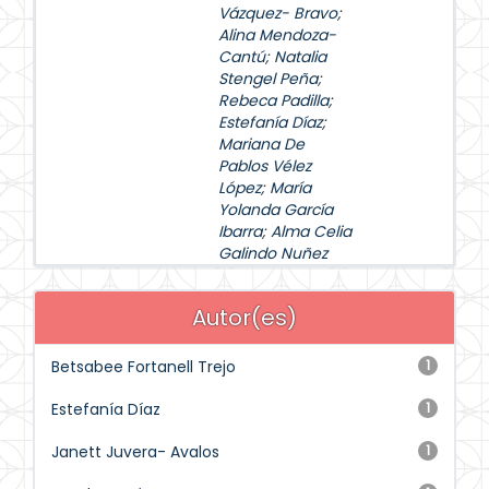
Vázquez- Bravo
;
Alina Mendoza-
Cantú
;
Natalia
Stengel Peña
;
Rebeca Padilla
;
Estefanía Díaz
;
Mariana De
Pablos Vélez
López
;
María
Yolanda García
Ibarra
;
Alma Celia
Galindo Nuñez
Autor(es)
Betsabee Fortanell Trejo
1
Estefanía Díaz
1
Janett Juvera- Avalos
1