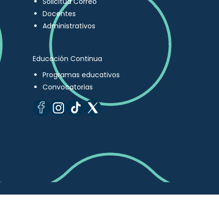
Solicitud Correo
Docentes
Administrativos
Educación Continua
Programas educativos
Convocatorias