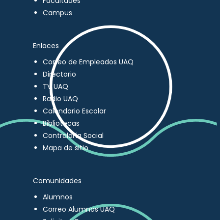
Facultades
Campus
Enlaces
Correo de Empleados UAQ
Directorio
TV UAQ
Radio UAQ
Calendario Escolar
Bibliotecas
Contraloría Social
Mapa de sitio
Comunidades
Alumnos
Correo Alumnos UAQ