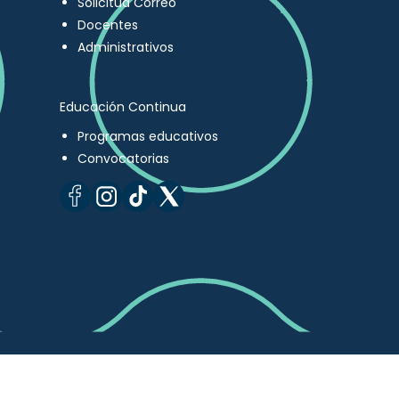
Solicitud Correo
Docentes
Administrativos
Educación Continua
Programas educativos
Convocatorias