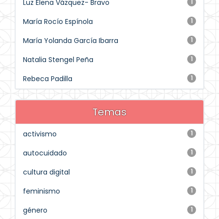
Luz Elena Vázquez- Bravo
1
María Rocío Espínola
1
María Yolanda García Ibarra
1
Natalia Stengel Peña
1
Rebeca Padilla
1
Temas
activismo
1
autocuidado
1
cultura digital
1
feminismo
1
género
1