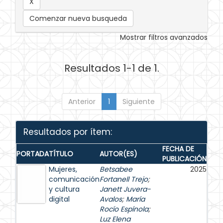
Comenzar nueva busqueda
Mostrar filtros avanzados
Resultados 1-1 de 1.
Anterior
1
Siguiente
Resultados por ítem:
FECHA DE
PORTADA
TÍTULO
AUTOR(ES)
PUBLICACIÓN
Mujeres,
Betsabee
2025
comunicación
Fortanell Trejo
;
y cultura
Janett Juvera-
digital
Avalos
;
María
Rocío Espínola
;
Luz Elena