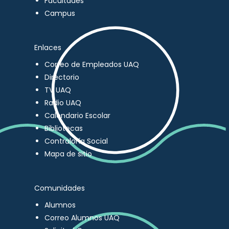
Facultades
Campus
Enlaces
Correo de Empleados UAQ
Directorio
TV UAQ
Radio UAQ
Calendario Escolar
Bibliotecas
Contraloría Social
Mapa de sitio
Comunidades
Alumnos
Correo Alumnos UAQ