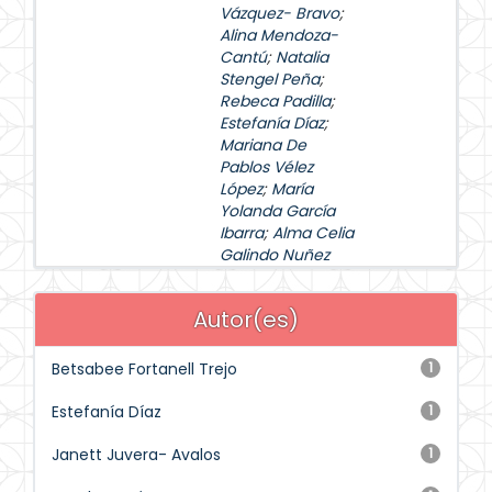
Vázquez- Bravo
;
Alina Mendoza-
Cantú
;
Natalia
Stengel Peña
;
Rebeca Padilla
;
Estefanía Díaz
;
Mariana De
Pablos Vélez
López
;
María
Yolanda García
Ibarra
;
Alma Celia
Galindo Nuñez
Autor(es)
Betsabee Fortanell Trejo
1
Estefanía Díaz
1
Janett Juvera- Avalos
1