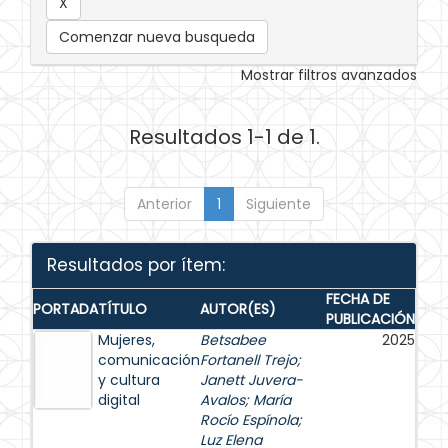
Comenzar nueva busqueda
Mostrar filtros avanzados
Resultados 1-1 de 1.
Anterior
1
Siguiente
Resultados por ítem:
FECHA DE
PORTADA
TÍTULO
AUTOR(ES)
PUBLICACIÓN
Mujeres,
Betsabee
2025
comunicación
Fortanell Trejo
;
y cultura
Janett Juvera-
digital
Avalos
;
María
Rocío Espínola
;
Luz Elena