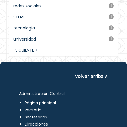
redes sociales
1
STEM
1
tecnología
1
universidad
1
SIGUIENTE >
Volver arriba ∧
Administración Central
Página principal
Rectoría
Secretarios
Direcciones