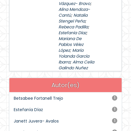
Vázquez- Bravo
;
Alina Mendoza-
Cantú
;
Natalia
Stengel Peña
;
Rebeca Padilla
;
Estefanía Díaz
;
Mariana De
Pablos Vélez
López
;
María
Yolanda García
Ibarra
;
Alma Celia
Galindo Nuñez
Autor(es)
Betsabee Fortanell Trejo
1
Estefanía Díaz
1
Janett Juvera- Avalos
1