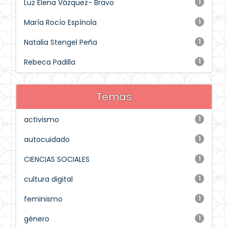
Luz Elena Vázquez- Bravo
1
María Rocío Espínola
1
Natalia Stengel Peña
1
Rebeca Padilla
1
Temas
activismo
1
autocuidado
1
CIENCIAS SOCIALES
1
cultura digital
1
feminismo
1
género
1