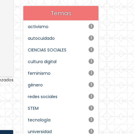
Temas
activismo
1
autocuidado
1
CIENCIAS SOCIALES
1
cultura digital
1
feminismo
1
anzados
género
1
redes sociales
1
STEM
1
tecnología
1
universidad
1