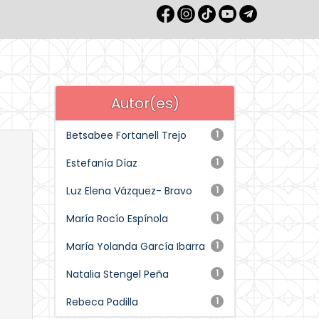
Autor(es)
Betsabee Fortanell Trejo
1
Estefanía Díaz
1
Luz Elena Vázquez- Bravo
1
María Rocío Espínola
1
María Yolanda García Ibarra
1
Natalia Stengel Peña
1
Rebeca Padilla
1