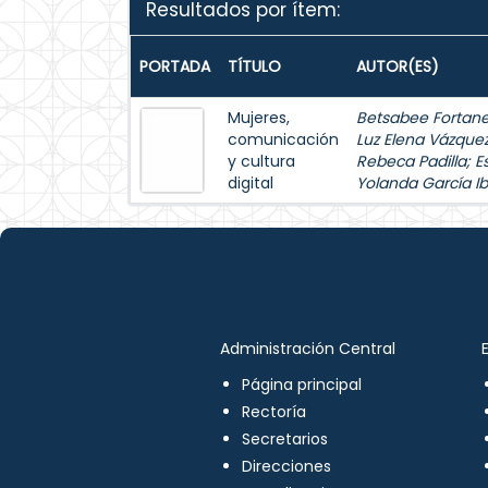
Resultados por ítem:
PORTADA
TÍTULO
AUTOR(ES)
Mujeres,
Betsabee Fortanel
comunicación
Luz Elena Vázque
y cultura
Rebeca Padilla
;
E
digital
Yolanda García Ib
Administración Central
Página principal
Rectoría
Secretarios
Direcciones