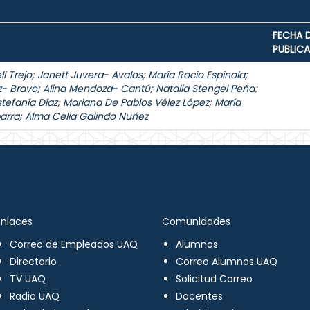
FECHA 
PUBLIC
l Trejo
;
Janett Juvera- Avalos
;
María Rocío Espínola
;
z- Bravo
;
Alina Mendoza- Cantú
;
Natalia Stengel Peña
;
stefanía Díaz
;
Mariana De Pablos Vélez López
;
María
arra
;
Alma Celia Galindo Nuñez
Enlaces
Comunidades
Correo de Empleados UAQ
Alumnos
Directorio
Correo Alumnos UAQ
TV UAQ
Solicitud Correo
Radio UAQ
Docentes