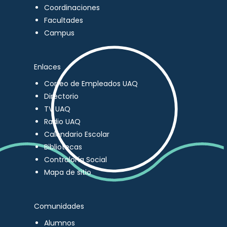
Coordinaciones
Facultades
Campus
Enlaces
Correo de Empleados UAQ
Directorio
TV UAQ
Radio UAQ
Calendario Escolar
Bibliotecas
Contraloría Social
Mapa de sitio
Comunidades
Alumnos