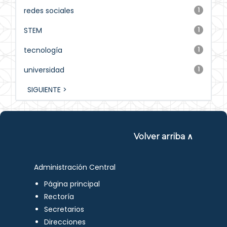
redes sociales
1
STEM
1
tecnología
1
universidad
1
SIGUIENTE >
Volver arriba ∧
Administración Central
Página principal
Rectoría
Secretarios
Direcciones