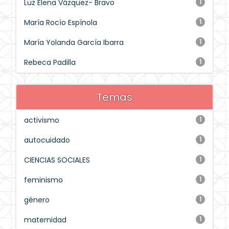
Luz Elena Vázquez- Bravo
1
María Rocío Espínola
1
María Yolanda García Ibarra
1
Rebeca Padilla
1
Temas
activismo
1
autocuidado
1
CIENCIAS SOCIALES
1
feminismo
1
género
1
maternidad
1