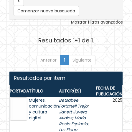
Comenzar nueva busqueda
Mostrar filtros avanzados
Resultados 1-1 de 1.
Anterior
1
Siguiente
Resultados por ítem:
FECHA DE
PORTADA
TÍTULO
AUTOR(ES)
PUBLICACIÓN
Mujeres,
Betsabee
2025
comunicación
Fortanell Trejo
;
y cultura
Janett Juvera-
digital
Avalos
;
María
Rocío Espínola
;
Luz Elena