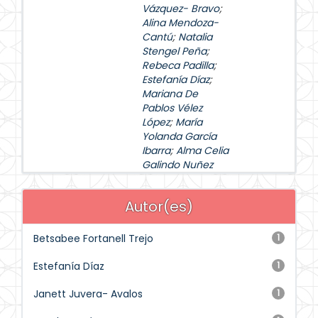
Vázquez- Bravo
;
Alina Mendoza-
Cantú
;
Natalia
Stengel Peña
;
Rebeca Padilla
;
Estefanía Díaz
;
Mariana De
Pablos Vélez
López
;
María
Yolanda García
Ibarra
;
Alma Celia
Galindo Nuñez
Autor(es)
Betsabee Fortanell Trejo
1
Estefanía Díaz
1
Janett Juvera- Avalos
1