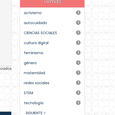
Temas
activismo
1
autocuidado
1
CIENCIAS SOCIALES
1
cultura digital
1
feminismo
1
género
1
anzados
maternidad
1
redes sociales
1
STEM
1
tecnología
1
SIGUIENTE >