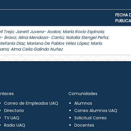
FECHA 
PUBLIC
l Trejo
;
Janett Juvera- Avalos
;
María Rocío Espínola
;
z- Bravo
;
Alina Mendoza- Cantú
;
Natalia Stengel Peña
;
stefanía Díaz
;
Mariana De Pablos Vélez López
;
María
arra
;
Alma Celia Galindo Nuñez
Enlaces
Comunidades
Correo de Empleados UAQ
Alumnos
Directorio
Correo Alumnos UAQ
TV UAQ
Solicitud Correo
Radio UAQ
Docentes