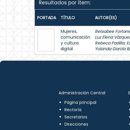
Resultados por ítem:
PORTADA
TÍTULO
AUTOR(ES)
Mujeres,
Betsabee Fortanel
comunicación
Luz Elena Vázque
y cultura
Rebeca Padilla
;
E
digital
Yolanda García Ib
Administración Central
Página principal
Rectoría
Secretarios
Direcciones