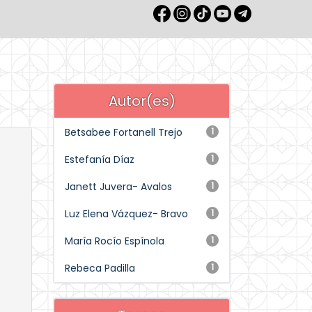
Autor(es)
Betsabee Fortanell Trejo
1
Estefanía Díaz
1
Janett Juvera- Avalos
1
Luz Elena Vázquez- Bravo
1
María Rocío Espínola
1
Rebeca Padilla
1