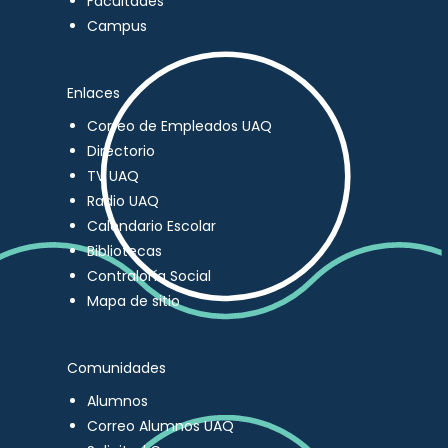
Facultades
Campus
Enlaces
Correo de Empleados UAQ
Directorio
TV UAQ
Radio UAQ
Calendario Escolar
Bibliotecas
Contraloría Social
Mapa de sitio
Comunidades
Alumnos
Correo Alumnos UAQ