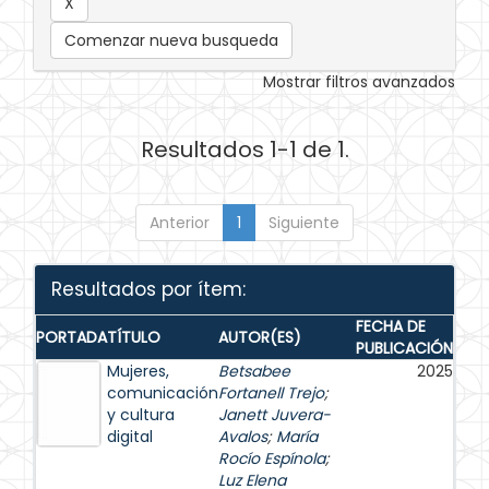
Comenzar nueva busqueda
Mostrar filtros avanzados
Resultados 1-1 de 1.
Anterior
1
Siguiente
Resultados por ítem:
FECHA DE
PORTADA
TÍTULO
AUTOR(ES)
PUBLICACIÓN
Mujeres,
Betsabee
2025
comunicación
Fortanell Trejo
;
y cultura
Janett Juvera-
digital
Avalos
;
María
Rocío Espínola
;
Luz Elena