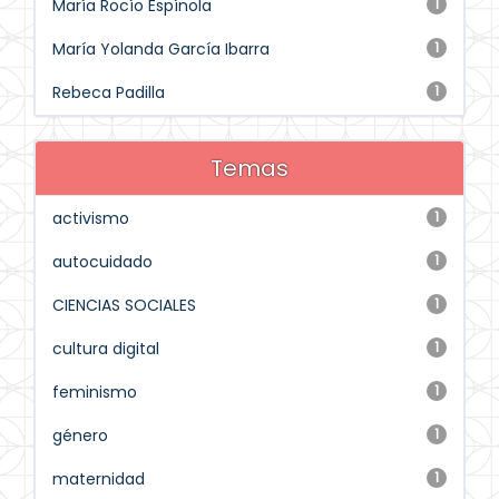
María Rocío Espínola
1
María Yolanda García Ibarra
1
Rebeca Padilla
1
Temas
activismo
1
autocuidado
1
CIENCIAS SOCIALES
1
cultura digital
1
feminismo
1
género
1
maternidad
1