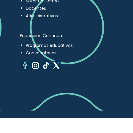
Solicitud Correo
Docentes
Administrativos
Educación Continua
Programas educativos
Convocatorias