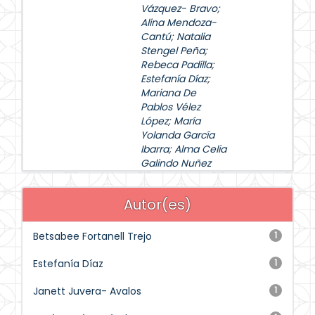
Vázquez- Bravo
;
Alina Mendoza-
Cantú
;
Natalia
Stengel Peña
;
Rebeca Padilla
;
Estefanía Díaz
;
Mariana De
Pablos Vélez
López
;
María
Yolanda García
Ibarra
;
Alma Celia
Galindo Nuñez
Autor(es)
Betsabee Fortanell Trejo
1
Estefanía Díaz
1
Janett Juvera- Avalos
1