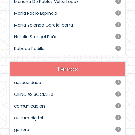
Mariana De Pablos Vélez López
1
María Rocío Espínola
1
María Yolanda García Ibarra
1
Natalia Stengel Peña
1
Rebeca Padilla
1
Temas
autocuidado
1
CIENCIAS SOCIALES
1
comunicación
1
cultura digital
1
género
1