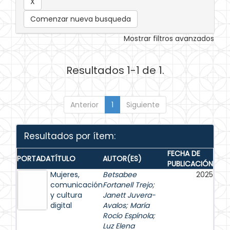
Comenzar nueva busqueda
Mostrar filtros avanzados
Resultados 1-1 de 1.
Anterior
1
Siguiente
Resultados por ítem:
FECHA DE
PORTADA
TÍTULO
AUTOR(ES)
PUBLICACIÓN
Mujeres,
Betsabee
2025
comunicación
Fortanell Trejo
;
y cultura
Janett Juvera-
digital
Avalos
;
María
Rocío Espínola
;
Luz Elena