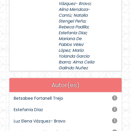
Vázquez- Bravo
;
Alina Mendoza-
Cantú
;
Natalia
Stengel Peña
;
Rebeca Padilla
;
Estefanía Díaz
;
Mariana De
Pablos Vélez
López
;
María
Yolanda García
Ibarra
;
Alma Celia
Galindo Nuñez
Autor(es)
Betsabee Fortanell Trejo
1
Estefanía Díaz
1
Luz Elena Vázquez- Bravo
1