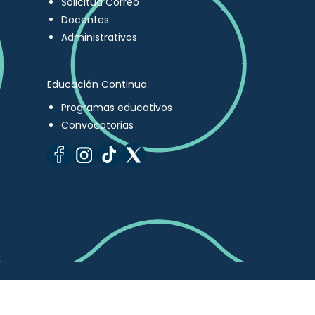
Solicitud Correo
Docentes
Administrativos
Educación Continua
Programas educativos
Convocatorias