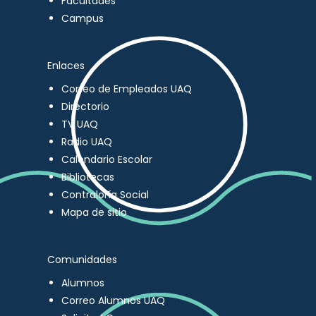
Facultades
Campus
Enlaces
Correo de Empleados UAQ
Directorio
TV UAQ
Radio UAQ
Calendario Escolar
Bibliotecas
Contraloría Social
Mapa de sitio
Comunidades
Alumnos
Correo Alumnos UAQ