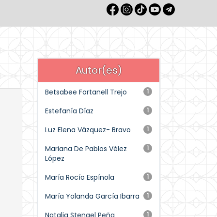
Autor(es)
Betsabee Fortanell Trejo
1
Estefanía Díaz
1
Luz Elena Vázquez- Bravo
1
Mariana De Pablos Vélez
1
López
María Rocío Espínola
1
María Yolanda García Ibarra
1
Natalia Stengel Peña
1