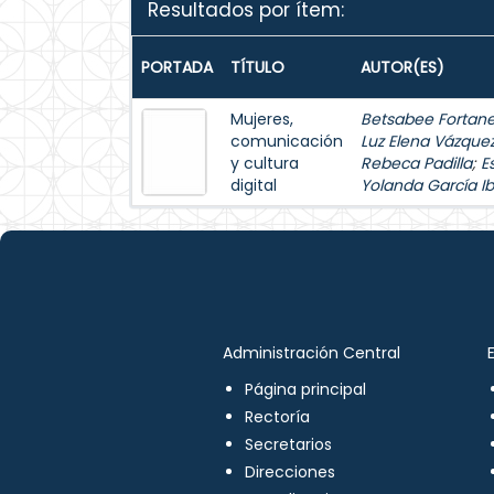
Resultados por ítem:
PORTADA
TÍTULO
AUTOR(ES)
Mujeres,
Betsabee Fortanel
comunicación
Luz Elena Vázque
y cultura
Rebeca Padilla
;
E
digital
Yolanda García Ib
Administración Central
Página principal
Rectoría
Secretarios
Direcciones