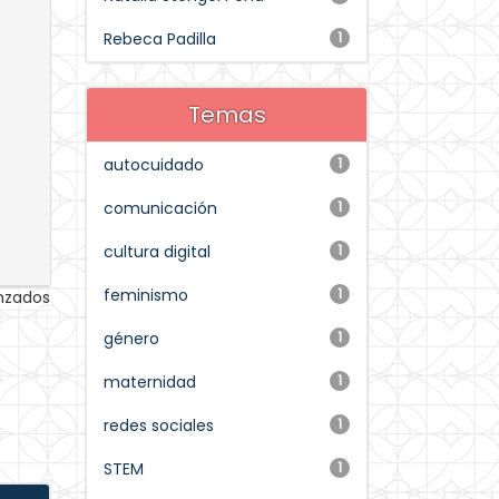
Rebeca Padilla
1
Temas
autocuidado
1
comunicación
1
cultura digital
1
feminismo
1
anzados
género
1
maternidad
1
redes sociales
1
STEM
1