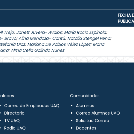
FECHA 
PUBLIC
l Trejo
;
Janett Juvera- Avalos
;
María Rocío Espínola
;
z- Bravo
;
Alina Mendoza- Cantú
;
Natalia Stengel Peña
;
stefanía Díaz
;
Mariana De Pablos Vélez López
;
María
arra
;
Alma Celia Galindo Nuñez
Enlaces
Comunidades
Correo de Empleados UAQ
Alumnos
Directorio
Correo Alumnos UAQ
TV UAQ
Solicitud Correo
Radio UAQ
Docentes