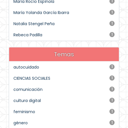
María Rocío Espínola
1
María Yolanda García Ibarra
1
Natalia Stengel Peña
1
Rebeca Padilla
1
Temas
autocuidado
1
CIENCIAS SOCIALES
1
comunicación
1
cultura digital
1
feminismo
1
género
1