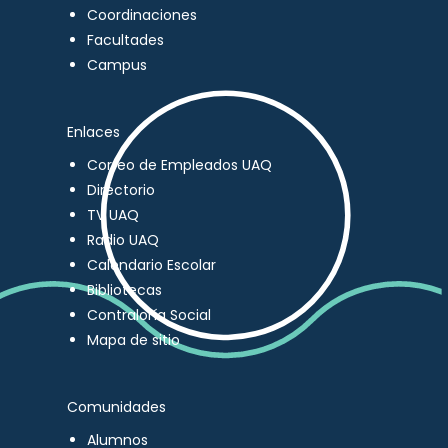
Coordinaciones
Facultades
Campus
Enlaces
Correo de Empleados UAQ
Directorio
TV UAQ
Radio UAQ
Calendario Escolar
Bibliotecas
Contraloría Social
Mapa de sitio
Comunidades
Alumnos