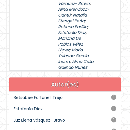
Vázquez- Bravo
;
Alina Mendoza-
Cantú
;
Natalia
Stengel Peña
;
Rebeca Padilla
;
Estefanía Díaz
;
Mariana De
Pablos Vélez
López
;
María
Yolanda García
Ibarra
;
Alma Celia
Galindo Nuñez
Autor(es)
Betsabee Fortanell Trejo
1
Estefanía Díaz
1
Luz Elena Vázquez- Bravo
1