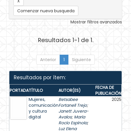
Comenzar nueva busqueda
Mostrar filtros avanzados
Resultados 1-1 de 1.
Anterior
1
Siguiente
Resultados por ítem:
FECHA DE
PORTADA
TÍTULO
AUTOR(ES)
PUBLICACIÓN
Mujeres,
Betsabee
2025
comunicación
Fortanell Trejo
;
y cultura
Janett Juvera-
digital
Avalos
;
María
Rocío Espínola
;
Luz Elena