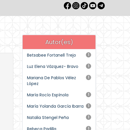
Autor(es)
Betsabee Fortanell Trejo
1
Luz Elena Vázquez- Bravo
1
Mariana De Pablos Vélez
1
López
María Rocío Espínola
1
María Yolanda García Ibarra
1
Natalia Stengel Peña
1
Rebeca Padilla
1