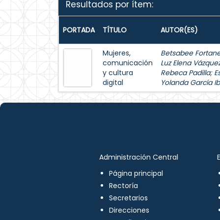
Resultados por ítem:
PORTADA
TÍTULO
AUTOR(ES)
Mujeres,
Betsabee Fortanel
comunicación
Luz Elena Vázque
y cultura
Rebeca Padilla
;
E
digital
Yolanda García Ib
Administración Central
Página principal
Rectoría
Secretarios
Direcciones