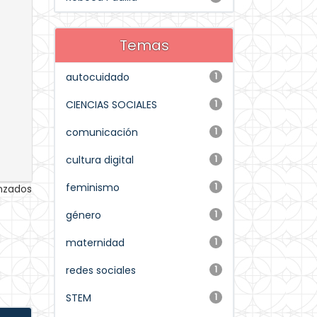
Temas
autocuidado
1
CIENCIAS SOCIALES
1
comunicación
1
cultura digital
1
feminismo
1
anzados
género
1
maternidad
1
redes sociales
1
STEM
1