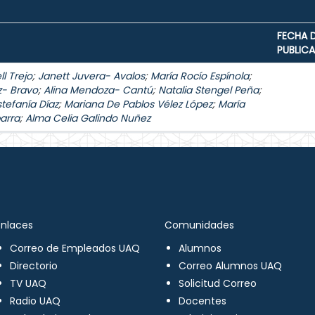
FECHA 
PUBLIC
l Trejo
;
Janett Juvera- Avalos
;
María Rocío Espínola
;
z- Bravo
;
Alina Mendoza- Cantú
;
Natalia Stengel Peña
;
stefanía Díaz
;
Mariana De Pablos Vélez López
;
María
arra
;
Alma Celia Galindo Nuñez
Enlaces
Comunidades
Correo de Empleados UAQ
Alumnos
Directorio
Correo Alumnos UAQ
TV UAQ
Solicitud Correo
Radio UAQ
Docentes