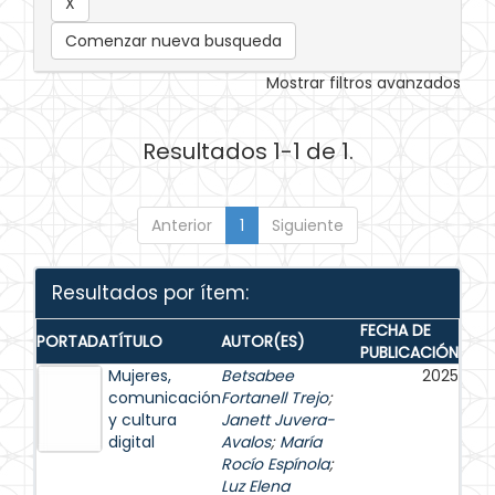
Comenzar nueva busqueda
Mostrar filtros avanzados
Resultados 1-1 de 1.
Anterior
1
Siguiente
Resultados por ítem:
FECHA DE
PORTADA
TÍTULO
AUTOR(ES)
PUBLICACIÓN
Mujeres,
Betsabee
2025
comunicación
Fortanell Trejo
;
y cultura
Janett Juvera-
digital
Avalos
;
María
Rocío Espínola
;
Luz Elena