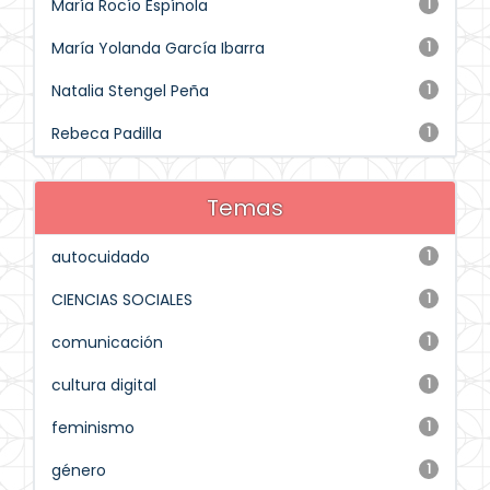
María Rocío Espínola
1
María Yolanda García Ibarra
1
Natalia Stengel Peña
1
Rebeca Padilla
1
Temas
autocuidado
1
CIENCIAS SOCIALES
1
comunicación
1
cultura digital
1
feminismo
1
género
1