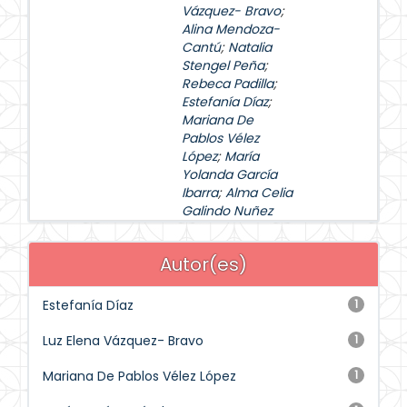
Vázquez- Bravo
;
Alina Mendoza-
Cantú
;
Natalia
Stengel Peña
;
Rebeca Padilla
;
Estefanía Díaz
;
Mariana De
Pablos Vélez
López
;
María
Yolanda García
Ibarra
;
Alma Celia
Galindo Nuñez
Autor(es)
Estefanía Díaz
1
Luz Elena Vázquez- Bravo
1
Mariana De Pablos Vélez López
1