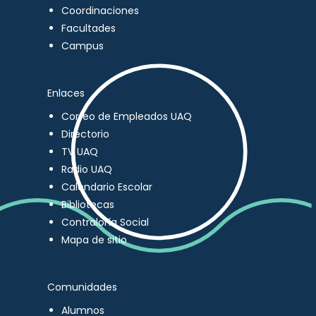
Coordinaciones
Facultades
Campus
Enlaces
Correo de Empleados UAQ
Directorio
TV UAQ
Radio UAQ
Calendario Escolar
Bibliotecas
Contraloría Social
Mapa de sitio
Comunidades
Alumnos