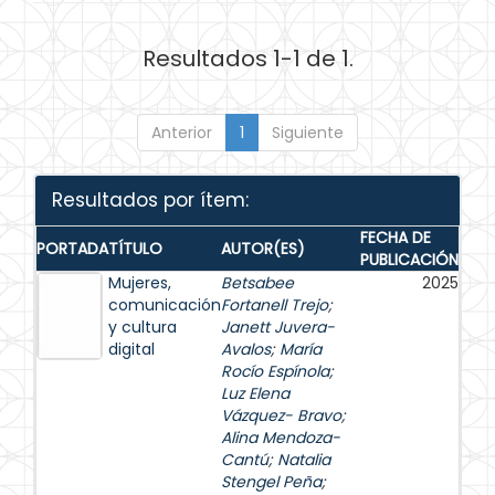
Resultados 1-1 de 1.
Anterior
1
Siguiente
Resultados por ítem:
FECHA DE
PORTADA
TÍTULO
AUTOR(ES)
PUBLICACIÓN
Mujeres,
Betsabee
2025
comunicación
Fortanell Trejo
;
y cultura
Janett Juvera-
digital
Avalos
;
María
Rocío Espínola
;
Luz Elena
Vázquez- Bravo
;
Alina Mendoza-
Cantú
;
Natalia
Stengel Peña
;