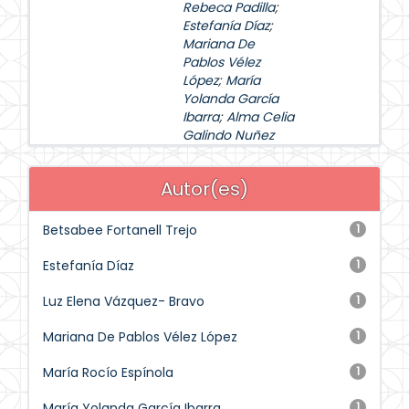
Rebeca Padilla
;
Estefanía Díaz
;
Mariana De
Pablos Vélez
López
;
María
Yolanda García
Ibarra
;
Alma Celia
Galindo Nuñez
Autor(es)
Betsabee Fortanell Trejo
1
Estefanía Díaz
1
Luz Elena Vázquez- Bravo
1
Mariana De Pablos Vélez López
1
María Rocío Espínola
1
María Yolanda García Ibarra
1