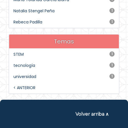
Natalia Stengel Peña
1
Rebeca Padilla
1
Temas
STEM
1
tecnología
1
universidad
1
< ANTERIOR
Volver arriba ∧