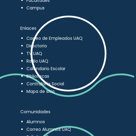
Facultades
Campus
Enlaces
Correo de Empleados UAQ
Directorio
TV UAQ
Radio UAQ
Calendario Escolar
Bibliotecas
Contraloría Social
Mapa de sitio
Comunidades
Alumnos
Correo Alumnos UAQ