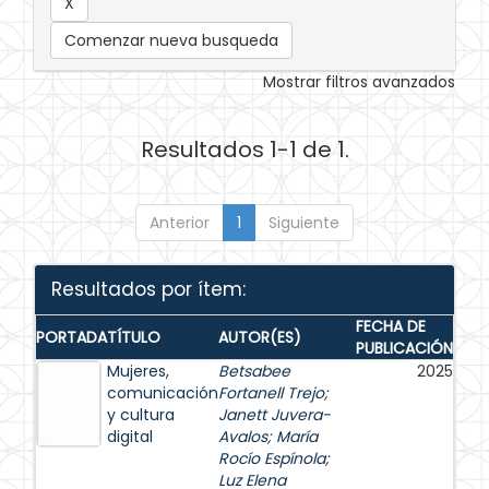
Comenzar nueva busqueda
Mostrar filtros avanzados
Resultados 1-1 de 1.
Anterior
1
Siguiente
Resultados por ítem:
FECHA DE
PORTADA
TÍTULO
AUTOR(ES)
PUBLICACIÓN
Mujeres,
Betsabee
2025
comunicación
Fortanell Trejo
;
y cultura
Janett Juvera-
digital
Avalos
;
María
Rocío Espínola
;
Luz Elena