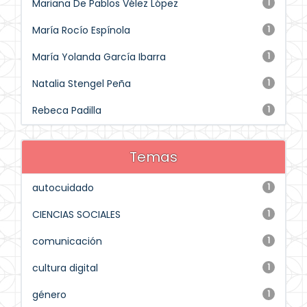
Mariana De Pablos Vélez López
1
María Rocío Espínola
1
María Yolanda García Ibarra
1
Natalia Stengel Peña
1
Rebeca Padilla
1
Temas
autocuidado
1
CIENCIAS SOCIALES
1
comunicación
1
cultura digital
1
género
1