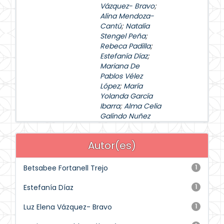
Vázquez- Bravo
;
Alina Mendoza-
Cantú
;
Natalia
Stengel Peña
;
Rebeca Padilla
;
Estefanía Díaz
;
Mariana De
Pablos Vélez
López
;
María
Yolanda García
Ibarra
;
Alma Celia
Galindo Nuñez
Autor(es)
Betsabee Fortanell Trejo
1
Estefanía Díaz
1
Luz Elena Vázquez- Bravo
1