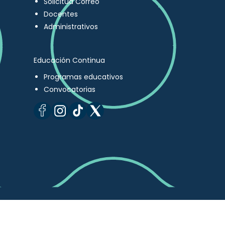
Solicitud Correo
Docentes
Administrativos
Educación Continua
Programas educativos
Convocatorias