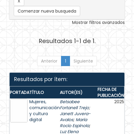
Comenzar nueva busqueda
Mostrar filtros avanzados
Resultados 1-1 de 1.
Anterior
1
Siguiente
Resultados por ítem:
FECHA DE
PORTADA
TÍTULO
AUTOR(ES)
PUBLICACIÓN
Mujeres,
Betsabee
2025
comunicación
Fortanell Trejo
;
y cultura
Janett Juvera-
digital
Avalos
;
María
Rocío Espínola
;
Luz Elena