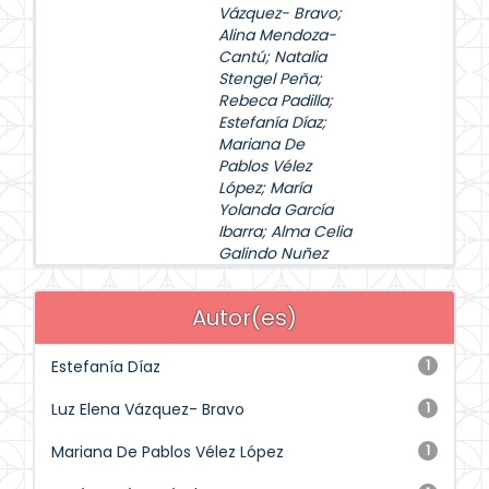
Vázquez- Bravo
;
Alina Mendoza-
Cantú
;
Natalia
Stengel Peña
;
Rebeca Padilla
;
Estefanía Díaz
;
Mariana De
Pablos Vélez
López
;
María
Yolanda García
Ibarra
;
Alma Celia
Galindo Nuñez
Autor(es)
Estefanía Díaz
1
Luz Elena Vázquez- Bravo
1
Mariana De Pablos Vélez López
1