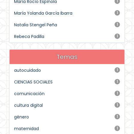
María Rocío Espínola
1
María Yolanda García Ibarra
1
Natalia Stengel Peña
1
Rebeca Padilla
1
Temas
autocuidado
1
CIENCIAS SOCIALES
1
comunicación
1
cultura digital
1
género
1
maternidad
1