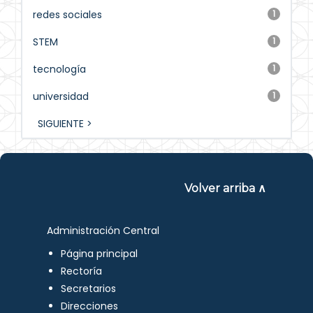
redes sociales
1
STEM
1
tecnología
1
universidad
1
SIGUIENTE >
Volver arriba ∧
Administración Central
Página principal
Rectoría
Secretarios
Direcciones