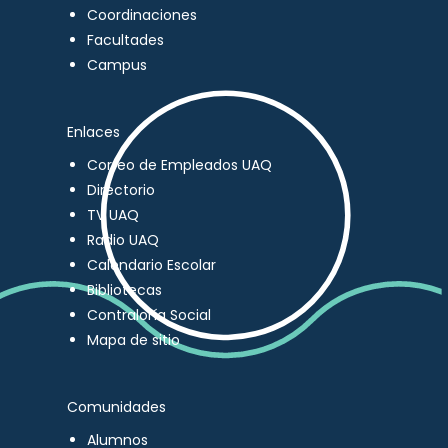
Coordinaciones
Facultades
Campus
Enlaces
Correo de Empleados UAQ
Directorio
TV UAQ
Radio UAQ
Calendario Escolar
Bibliotecas
Contraloría Social
Mapa de sitio
Comunidades
Alumnos