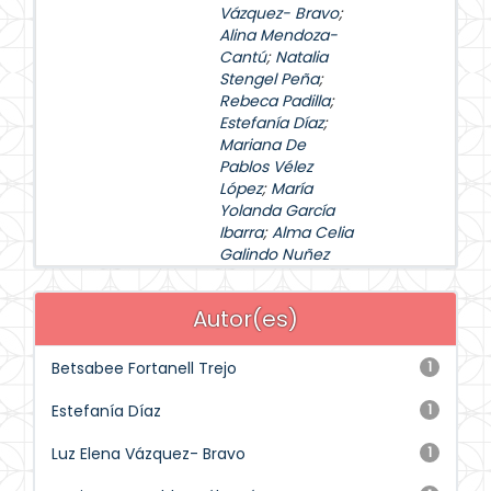
Vázquez- Bravo
;
Alina Mendoza-
Cantú
;
Natalia
Stengel Peña
;
Rebeca Padilla
;
Estefanía Díaz
;
Mariana De
Pablos Vélez
López
;
María
Yolanda García
Ibarra
;
Alma Celia
Galindo Nuñez
Autor(es)
Betsabee Fortanell Trejo
1
Estefanía Díaz
1
Luz Elena Vázquez- Bravo
1