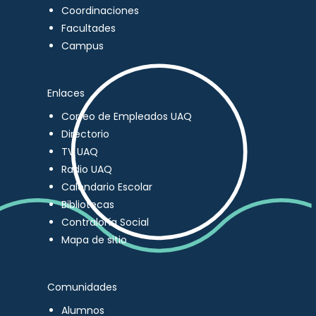
Coordinaciones
Facultades
Campus
Enlaces
Correo de Empleados UAQ
Directorio
TV UAQ
Radio UAQ
Calendario Escolar
Bibliotecas
Contraloría Social
Mapa de sitio
Comunidades
Alumnos