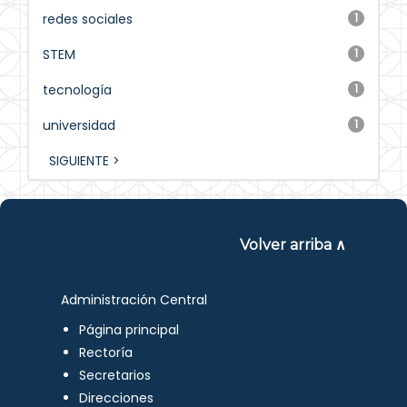
redes sociales
1
STEM
1
tecnología
1
universidad
1
SIGUIENTE >
Volver arriba ∧
Administración Central
Página principal
Rectoría
Secretarios
Direcciones