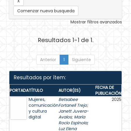
Comenzar nueva busqueda
Mostrar filtros avanzados
Resultados 1-1 de 1.
Anterior
1
Siguiente
Resultados por ítem:
FECHA DE
PORTADA
TÍTULO
AUTOR(ES)
PUBLICACIÓN
Mujeres,
Betsabee
2025
comunicación
Fortanell Trejo
;
y cultura
Janett Juvera-
digital
Avalos
;
María
Rocío Espínola
;
Luz Elena